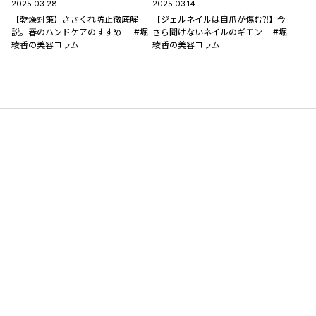
2025.03.28
2025.03.14
【乾燥対策】ささくれ防止徹底解
【ジェルネイルは自爪が傷む⁈】今
説。春のハンドケアのすすめ ｜ #堀
さら聞けないネイルのギモン｜ #堀
綾香の美容コラム
綾香の美容コラム