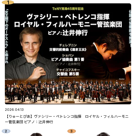
2026.04.13
【りゅーとぴあ】ヴァシリー・ペトレンコ指揮 ロイヤル・フィルハーモニ
ー管弦楽団 ピアノ：辻󠄀井伸行