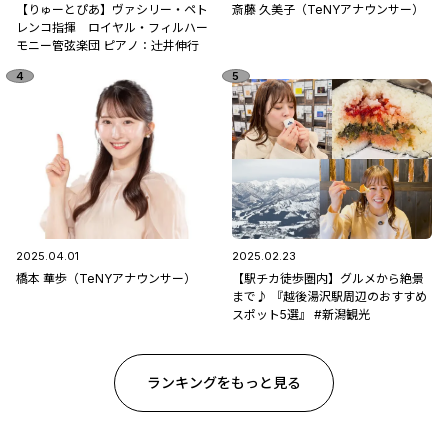
【りゅーとぴあ】ヴァシリー・ペト
斎藤 久美子（TeNYアナウンサー）
レンコ指揮 ロイヤル・フィルハー
モニー管弦楽団 ピアノ：辻󠄀井伸行
2025.04.01
2025.02.23
橋本 華歩（TeNYアナウンサー）
【駅チカ徒歩圏内】グルメから絶景
まで♪ 『越後湯沢駅周辺のおすすめ
スポット5選』 #新潟観光
ランキングをもっと見る