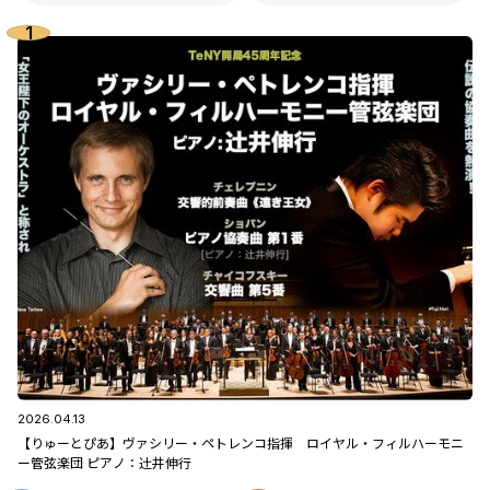
2026.04.13
【りゅーとぴあ】ヴァシリー・ペトレンコ指揮 ロイヤル・フィルハーモニ
ー管弦楽団 ピアノ：辻󠄀井伸行