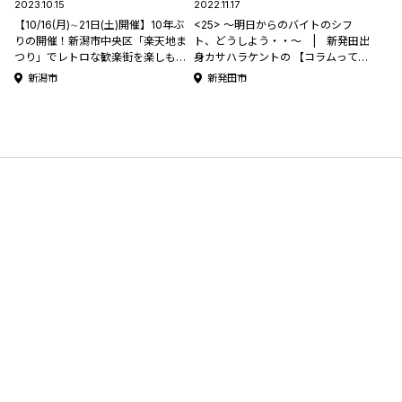
2023.10.15
2022.11.17
【10/16(月)∼21日(土)開催】10年ぶ
<25> ～明日からのバイトのシフ
りの開催！新潟市中央区「楽天地ま
ト、どうしよう・・～ | 新発田出
つり」でレトロな歓楽街を楽しもう
身カサハラケントの 【コラムって何
♪
書けばいいんですか？】
新潟市
新発田市