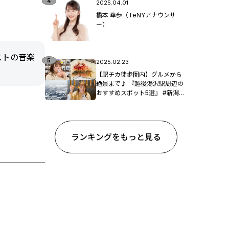
2025.04.01
橋本 華歩（TeNYアナウンサ
ー）
ストの音楽
2025.02.23
【駅チカ徒歩圏内】グルメから
絶景まで♪ 『越後湯沢駅周辺の
おすすめスポット5選』 #新潟観
光
ランキングをもっと見る