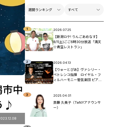
2026.07.25
【新潟ロケ! りんごあめなす】
8/1(土)ごご6時30分放送「満天
☆青空レストラン」
2026.04.13
【りゅーとぴあ】ヴァシリー・
ペトレンコ指揮 ロイヤル・フ
ィルハーモニー管弦楽団 ピア
ノ：辻󠄀井伸行
潟市中
2025.04.01
う♪
斎藤 久美子（TeNYアナウンサ
ー）
2023.12.08