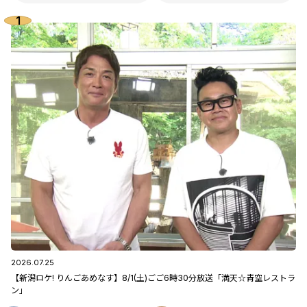
2026.07.25
【新潟ロケ! りんごあめなす】8/1(土)ごご6時30分放送「満天☆青空レストラ
ン」