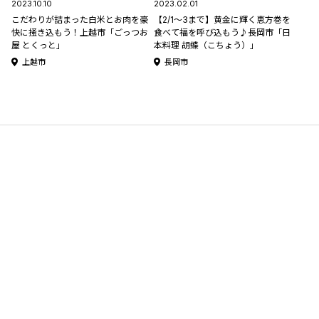
2023.10.10
2023.02.01
こだわりが詰まった白米とお肉を豪
【2/1～3まで】黄金に輝く恵方巻を
快に掻き込もう！上越市「ごっつお
食べて福を呼び込もう♪長岡市「日
屋 とくっと」
本料理 胡蝶（こちょう）」
上越市
長岡市