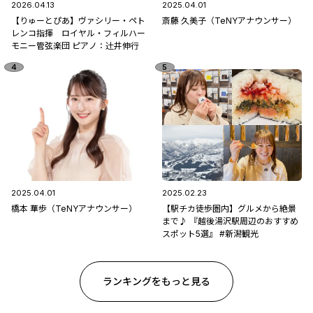
2026.04.13
2025.04.01
【りゅーとぴあ】ヴァシリー・ペト
斎藤 久美子（TeNYアナウンサー）
レンコ指揮 ロイヤル・フィルハー
モニー管弦楽団 ピアノ：辻󠄀井伸行
2025.04.01
2025.02.23
橋本 華歩（TeNYアナウンサー）
【駅チカ徒歩圏内】グルメから絶景
まで♪ 『越後湯沢駅周辺のおすすめ
スポット5選』 #新潟観光
ランキングをもっと見る