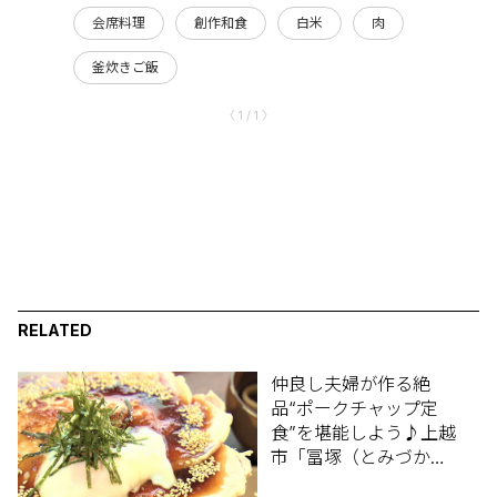
会席料理
創作和食
白米
肉
釜炊きご飯
〈 1 / 1 〉
RELATED
仲良し夫婦が作る絶
品“ポークチャップ定
食”を堪能しよう♪上越
市「冨塚（とみづか）
食堂」