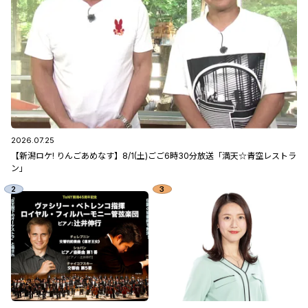
2026.07.25
【新潟ロケ! りんごあめなす】8/1(土)ごご6時30分放送「満天☆青空レストラ
ン」