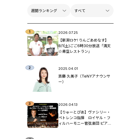
2026.07.25
【新潟ロケ! りんごあめなす】
8/1(土)ごご6時30分放送「満天
☆青空レストラン」
2025.04.01
斎藤 久美子（TeNYアナウンサ
ー）
2026.04.13
【りゅーとぴあ】ヴァシリー・
ペトレンコ指揮 ロイヤル・フ
ィルハーモニー管弦楽団 ピア
ノ：辻󠄀井伸行