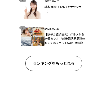
2025.04.01
橋本 華歩（TeNYアナウンサ
ー）
2025.02.23
【駅チカ徒歩圏内】グルメから
絶景まで♪ 『越後湯沢駅周辺の
おすすめスポット5選』 #新潟観
光
ランキングをもっと見る