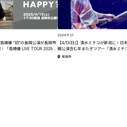
2024.11.27
)】高橋優 “初”の長岡公演が長岡市
【4/13(日)】清水ミチコが新潟に！日
「高橋優 LIVE TOUR 2025
館公演含む年またぎツアー「清水ミチ
 HAPPY？』」
～ひとりPARADE～」。新潟公演は新
新潟市
会館で開催