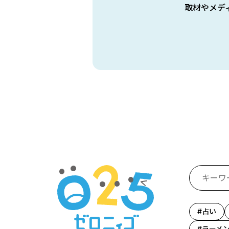
取材やメデ
占い
ラーメ