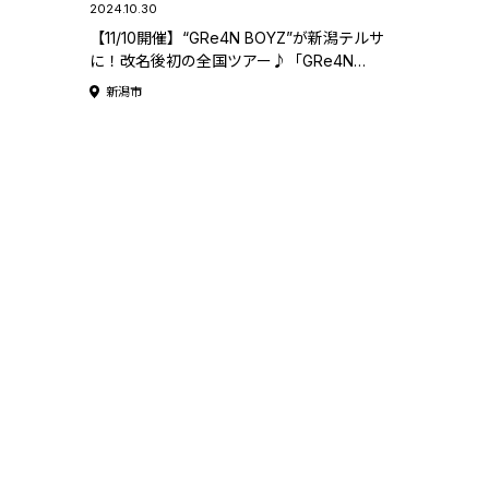
2024.10.30
【11/10開催】“GRe4N BOYZ”が新潟テルサ
に！改名後初の全国ツアー♪「GRe4N
BOYZ イマーシブライブシアター 2024
新潟市
“The CUBE”〜何処かに広がる大きな声
が〜」。まだ間に合う！チケット好評発売中
♪