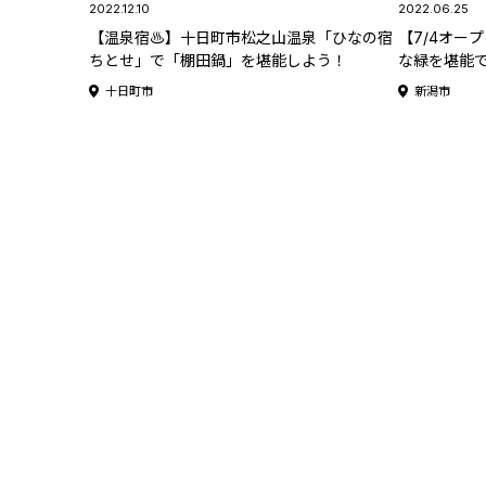
2022.12.10
2022.06.25
【温泉宿♨】十日町市松之山温泉「ひなの宿
【7/4オー
ちとせ」で「棚田鍋」を堪能しよう！
な緑を堪能で
が岩室に誕
十日町市
新潟市