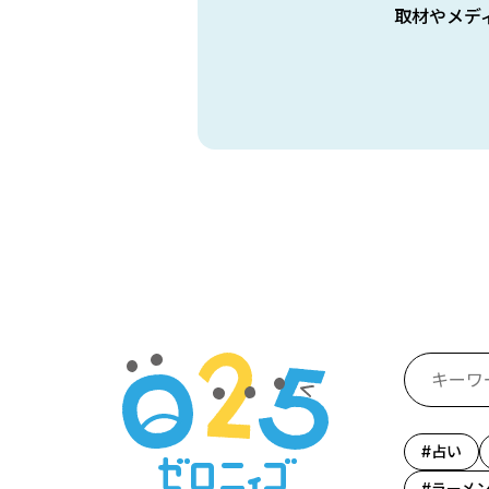
取材やメデ
占い
ラーメ