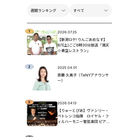
2026.07.25
【新潟ロケ! りんごあめなす】
8/1(土)ごご6時30分放送「満天
☆青空レストラン」
2025.04.01
斎藤 久美子（TeNYアナウンサ
ー）
2026.04.13
【りゅーとぴあ】ヴァシリー・
ペトレンコ指揮 ロイヤル・フ
ィルハーモニー管弦楽団 ピア
ノ：辻󠄀井伸行