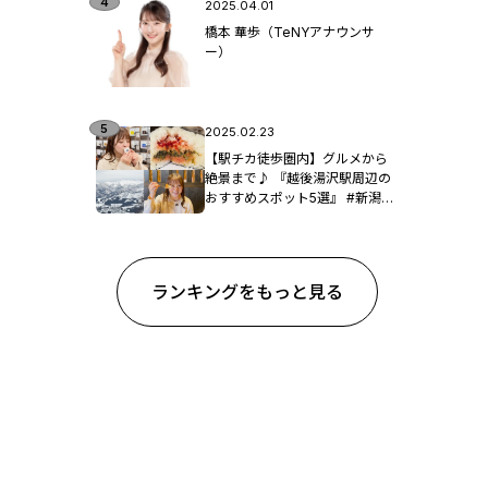
2025.04.01
橋本 華歩（TeNYアナウンサ
ー）
2025.02.23
【駅チカ徒歩圏内】グルメから
絶景まで♪ 『越後湯沢駅周辺の
おすすめスポット5選』 #新潟観
光
ランキングをもっと見る