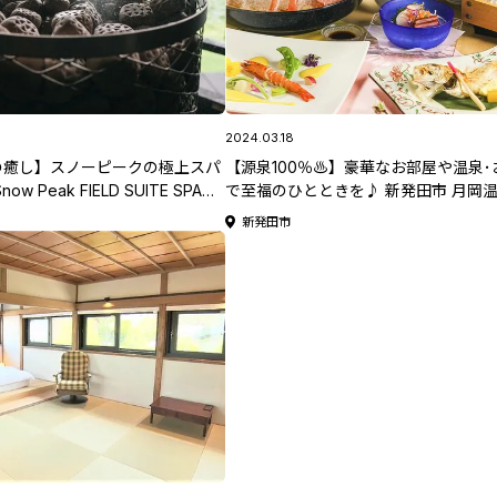
2024.03.18
の癒し】スノーピークの極上スパ
【源泉100％♨】豪華なお部屋や温泉･
w Peak FIELD SUITE SPA
で至福のひとときを♪ 新発田市 月岡
ARTERS」【新潟県日帰り温泉特集
「湯遊び宿 曙(あけぼの)」
新発田市