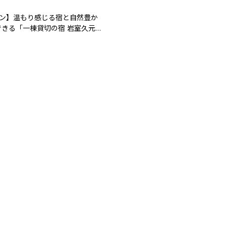
プン】温もり感じる宿と自然豊か
きる「一棟貸切の宿 岩室久元」
生！