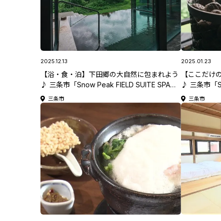
2025.12.13
2025.01.23
【浴・食・泊】下田郷の大自然に包まれよう
【ここだけ
♪ 三条市「Snow Peak FIELD SUITE SPA
♪ 三条市「Sno
HEADQUARTERS」【新潟県日帰り温泉特
HEADQU
三条市
三条市
集】
2025】