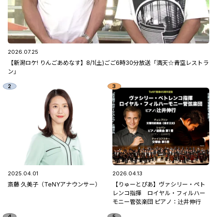
2026.07.25
【新潟ロケ! りんごあめなす】8/1(土)ごご6時30分放送「満天☆青空レストラ
ン」
2025.04.01
2026.04.13
斎藤 久美子（TeNYアナウンサー）
【りゅーとぴあ】ヴァシリー・ペト
レンコ指揮 ロイヤル・フィルハー
モニー管弦楽団 ピアノ：辻󠄀井伸行