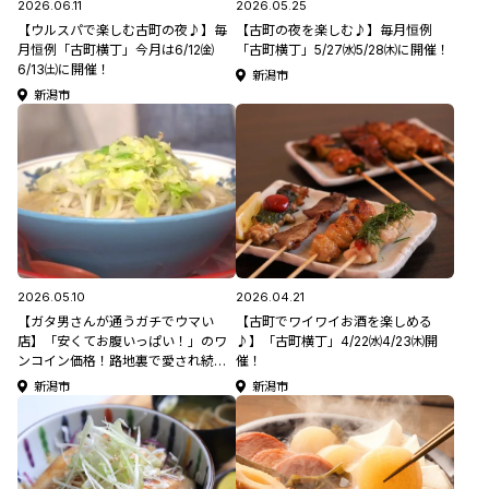
2026.06.11
2026.05.25
【ウルスパで楽しむ古町の夜♪】毎
【古町の夜を楽しむ♪】毎月恒例
月恒例「古町横丁」今月は6/12㈮
「古町横丁」5/27㈬5/28㈭に開催！
6/13㈯に開催！
新潟市
新潟市
2026.05.10
2026.04.21
【ガタ男さんが通うガチでウマい
【古町でワイワイお酒を楽しめる
店】「安くてお腹いっぱい！」のワ
♪】「古町横丁」4/22㈬4/23㈭開
ンコイン価格！路地裏で愛され続け
催！
る昔ながらのラーメン店 / 新潟市中
新潟市
新潟市
央区「ラーメン内山 」