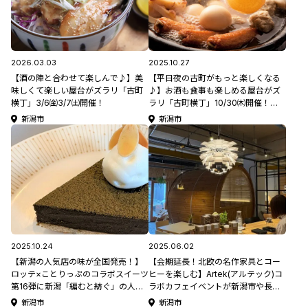
2026.03.03
2025.10.27
【酒の陣と合わせて楽しんで♪】美
【平日夜の古町がもっと楽しくなる
味しくて楽しい屋台がズラリ「古町
♪】お酒も食事も楽しめる屋台がズ
横丁」3/6㈮3/7㈯開催！
ラリ「古町横丁」10/30㈭開催！
1,000人超が集まるイベント
新潟市
新潟市
2025.10.24
2025.06.02
【新潟の人気店の味が全国発売！】
【会期延長！北欧の名作家具とコー
ロッテ×ことりっぷのコラボスイーツ
ヒーを楽しむ】Artek(アルテック)コ
第16弾に新潟「編むと紡ぐ」の人気
ラボカフェイベントが新潟市や長岡
スイーツが！10/28㈫発売！
市で開催中！
新潟市
新潟市