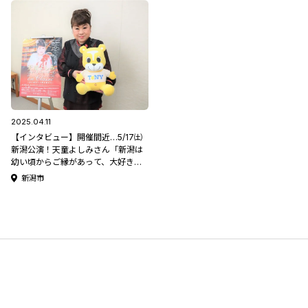
2025.04.11
【インタビュー】開催間近…5/17㈯
新潟公演！天童よしみさん「新潟は
幼い頃からご縁があって、大好きな
んです」
新潟市