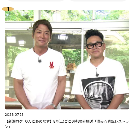
2026.07.25
【新潟ロケ! りんごあめなす】8/1(土)ごご6時30分放送「満天☆青空レストラ
ン」