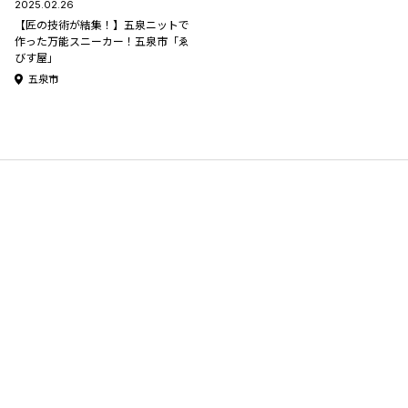
2025.02.26
【匠の技術が結集！】五泉ニットで
作った万能スニーカー！五泉市「ゑ
びす屋」
五泉市