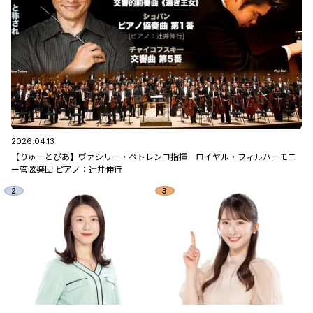
2026.04.13
【りゅーとぴあ】ヴァシリー・ペトレンコ指揮 ロイヤル・フィルハーモニ
ー管弦楽団 ピアノ：辻󠄀井伸行