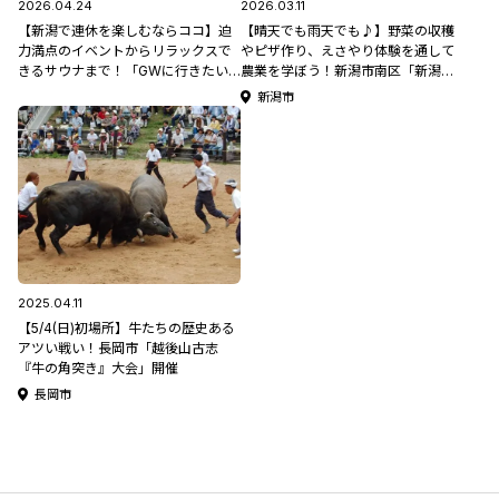
2026.04.24
2026.03.11
【新潟で連休を楽しむならココ】迫
【晴天でも雨天でも♪】野菜の収穫
力満点のイベントからリラックスで
やピザ作り、えさやり体験を通して
きるサウナまで！「GWに行きたい
農業を学ぼう！新潟市南区「新潟市
観光・おでかけスポット5選」【新潟
アグリパーク」【新潟県のこどもが
新潟市
文化物語×025企画】
楽しめる遊び場・おでかけスポット
特集】
2025.04.11
【5/4(日)初場所】牛たちの歴史ある
アツい戦い！長岡市「越後山古志
『牛の角突き』大会」開催
長岡市