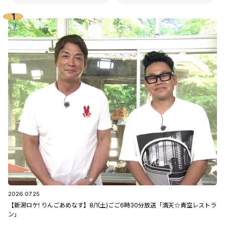
2026.07.25
【新潟ロケ! りんごあめなす】8/1(土)ごご6時30分放送「満天☆青空レストラ
ン」