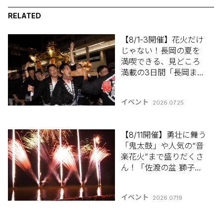
RELATED
【8/1-3開催】花火だけ
じゃない！長岡の夏を
満喫できる、見どころ
満載の3日間「長岡まつ
り」【新潟県の夏祭り
特集2026】
イベント
2026.07.25
【8/11開催】勇壮に舞う
「鬼太鼓」や人気の“音
楽花火”まで盛りだくさ
ん！「佐渡の盆 獅子ヶ
城まつり」【新潟県の
祭り･花火大会特集
イベント
2026.07.19
2026】