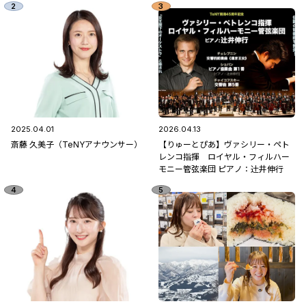
2025.04.01
2026.04.13
斎藤 久美子（TeNYアナウンサー）
【りゅーとぴあ】ヴァシリー・ペト
レンコ指揮 ロイヤル・フィルハー
モニー管弦楽団 ピアノ：辻󠄀井伸行