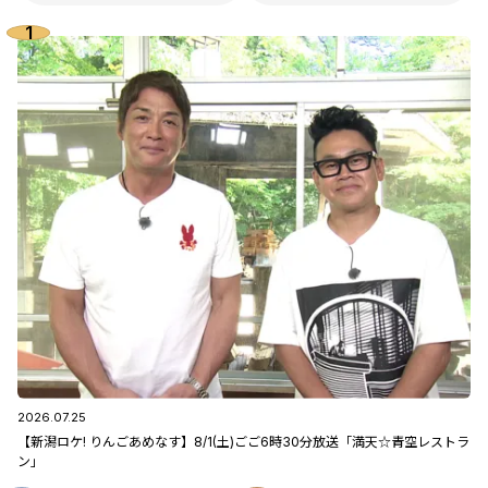
2026.07.25
【新潟ロケ! りんごあめなす】8/1(土)ごご6時30分放送「満天☆青空レストラ
ン」