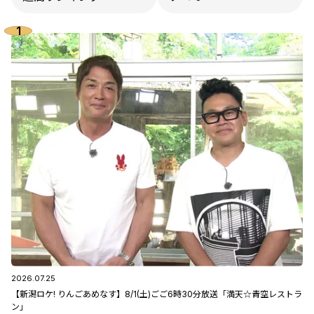
2026.07.25
【新潟ロケ! りんごあめなす】8/1(土)ごご6時30分放送「満天☆青空レストラ
ン」