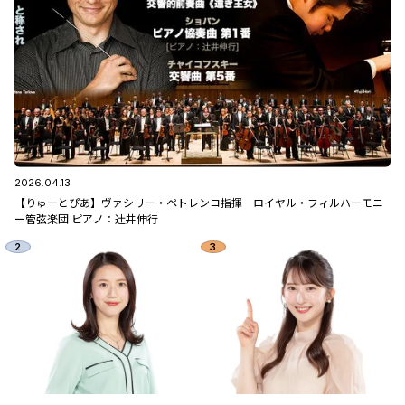
2026.04.13
【りゅーとぴあ】ヴァシリー・ペトレンコ指揮 ロイヤル・フィルハーモニ
ー管弦楽団 ピアノ：辻󠄀井伸行