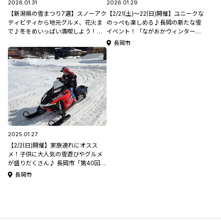
2026.01.31
2026.01.29
【新潟県の雪まつり7選】スノーアク
【2/21(土)～22(日)開催】ユニークな
ティビティから地元グルメ、花火ま
のっぺも楽しめる♪長岡の新たな雪
で♪冬をめいっぱい満喫しよう！
イベント！「ながおかウィンターフ
【新潟県雪まつり特集2026】
ェス」【新潟県雪まつり特集2026】
長岡市
2025.01.27
【2/2(日)開催】家族連れにオスス
メ！子供に大人気の雪遊びやグルメ
が盛りだくさん♪ 長岡市「第40回と
ちお遊雪まつり」【新潟県雪まつり
長岡市
特集2025】