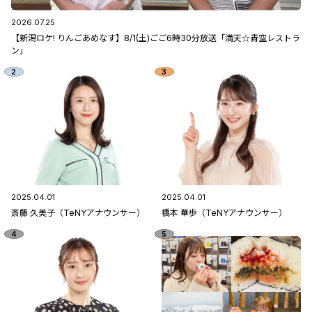
2026.07.25
【新潟ロケ! りんごあめなす】8/1(土)ごご6時30分放送「満天☆青空レストラ
ン」
2025.04.01
2025.04.01
斎藤 久美子（TeNYアナウンサー）
橋本 華歩（TeNYアナウンサー）