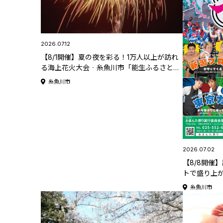
2026.07.12
【8/1開催】夏の夜を彩る！1万人以上が訪れ
る海上花火大会‐糸魚川市「能生ふるさと海
上花火大会」【新潟県の花火大会特集
糸魚川市
2026】
2026.07.02
【8/8開催
トで盛り上
「糸魚川お
糸魚川市
火大会特集2