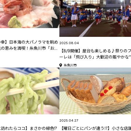
の幸】日本海の大パノラマを眺め
2025.08.04
元の恵みを満喫！糸魚川市「お食
【8/9開催】屋台も楽しめる♪祭りの
」
ーレは「飛び入り」大歓迎の賑やかな
民流し”！「糸魚川おまんた祭り」【
糸魚川市
の夏祭り特集2025】
2025.04.27
訪れたらココ】まさかの緑色!?
【曜日ごとにパンが違う⁉】小さな店