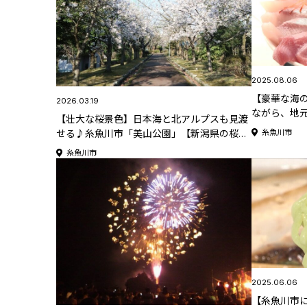
2025.08.06
【豪華な海
2026.03.19
ながら、地
【壮大な桜景色】日本海と北アルプスも見渡
事処 漁火
せる♪糸魚川市「美山公園」【新潟県の桜名
糸魚川市
所･お花見スポット特集2026】
糸魚川市
2025.06.06
【糸魚川市に