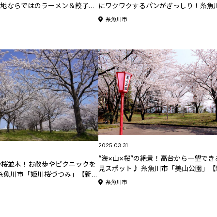
産地ならではのラーメン＆餃子！
にワクワクするパンがぎっしり！糸魚
麺家なりた」
「小さなパン屋 atelier hasamu」
糸魚川市
2025.03.31
“海×山×桜”の絶景！高台から一望でき
巻桜並木！お散歩やピクニックを
見スポット♪ 糸魚川市「美山公園」【
糸魚川市「姫川桜づつみ」【新潟
の桜名所･お花見スポット特集2025】
糸魚川市
お花見スポット特集2025】