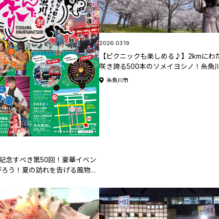
2026.03.19
【ピクニックも楽しめる♪】2kmにわ
咲き誇る500本のソメイヨシノ！糸魚
「姫川桜づつみ」【新潟県の桜名所･
糸魚川市
スポット特集2026】
】記念すべき第50回！豪華イベン
がろう！夏の訪れを告げる風物詩
まんた祭り」【新潟県の祭り･花
026】