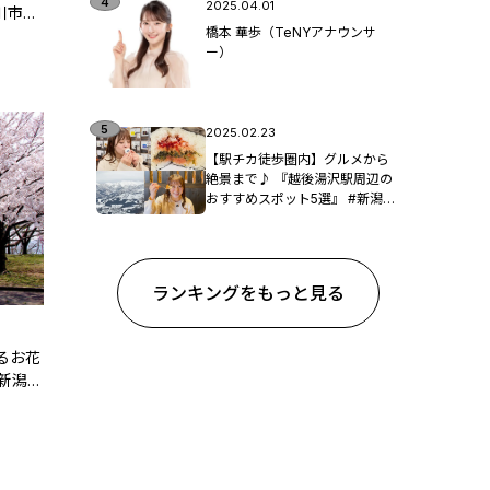
2025.04.01
川市
橋本 華歩（TeNYアナウンサ
ー）
2025.02.23
【駅チカ徒歩圏内】グルメから
絶景まで♪ 『越後湯沢駅周辺の
おすすめスポット5選』 #新潟観
光
ランキングをもっと見る
るお花
新潟県