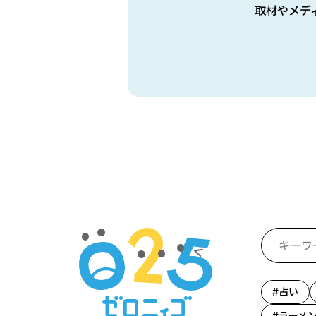
取材やメデ
占い
ラーメ