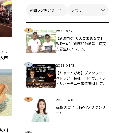
2026.07.25
【新潟ロケ! りんごあめなす】
8/1(土)ごご6時30分放送「満天
☆青空レストラン」
フィナ
“大市
新潟県
2026.04.13
【りゅーとぴあ】ヴァシリー・
ペトレンコ指揮 ロイヤル・フ
ィルハーモニー管弦楽団 ピア
ノ：辻󠄀井伸行
2025.04.01
斎藤 久美子（TeNYアナウンサ
ー）
舗の中