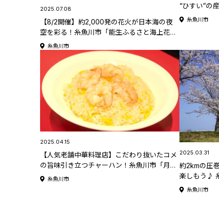
“ひすい”の
2025.07.08
糸魚川市「
糸魚川市
【8/2開催】約2,000発の花火が日本海の夜
空を彩る！糸魚川市「能生ふるさと海上花火
大会」【新潟県の花火大会特集2025】
糸魚川市
2025.04.15
2025.03.31
【人気老舗中華料理店】こだわり抜いたコメ
の旨味引き立つチャーハン！糸魚川市「月徳
約2kmの圧
飯店」
楽しもう♪ 
糸魚川市
県の桜名所･
糸魚川市