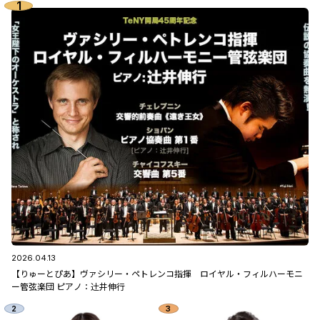
2026.04.13
【りゅーとぴあ】ヴァシリー・ペトレンコ指揮 ロイヤル・フィルハーモニ
ー管弦楽団 ピアノ：辻󠄀井伸行