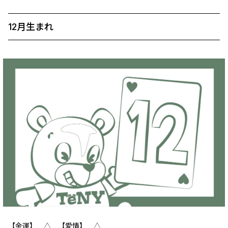
12月生まれ
【金運】 △ 【愛情】 △