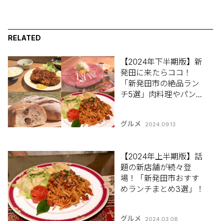
RELATED
【2024年下半期版】新
発田に来たらココ！
「新発田市の絶品ラン
チ5選」肉料理やパン･
韓国料理･定食などジャ
ンルも豊富♪
グルメ
2024.09.13
【2024年上半期版】話
題の新店舗が続々登
場！「新発田市おすす
めランチまとめ3選」！
グルメ
2024.03.08