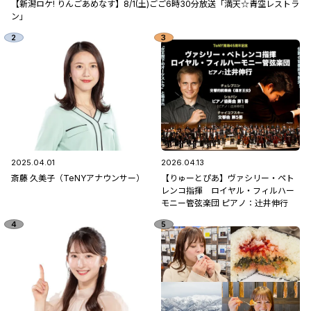
【新潟ロケ! りんごあめなす】8/1(土)ごご6時30分放送「満天☆青空レストラ
ン」
2025.04.01
2026.04.13
斎藤 久美子（TeNYアナウンサー）
【りゅーとぴあ】ヴァシリー・ペト
レンコ指揮 ロイヤル・フィルハー
モニー管弦楽団 ピアノ：辻󠄀井伸行