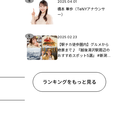
2025.04.01
橋本 華歩（TeNYアナウンサ
ー）
2025.02.23
【駅チカ徒歩圏内】グルメから
絶景まで♪ 『越後湯沢駅周辺の
おすすめスポット5選』 #新潟観
光
ランキングをもっと見る