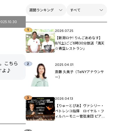
2025.10.30
2026.07.25
【新潟ロケ! りんごあめなす】
8/1(土)ごご6時30分放送「満天
☆青空レストラン」
す。こちら
2025.04.01
すよ♪
斎藤 久美子（TeNYアナウンサ
ー）
2026.04.13
【りゅーとぴあ】ヴァシリー・
ペトレンコ指揮 ロイヤル・フ
ィルハーモニー管弦楽団 ピア
ノ：辻󠄀井伸行