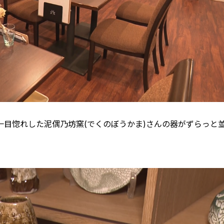
目惚れした泥偶乃坊窯(でくのぼうかま)さんの器がずらっと