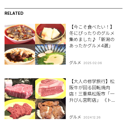
RELATED
【今こそ食べたい！】
冬にぴったりのグルメ
集めました♪「新潟の
あったかグルメ4選」
グルメ
2025.02.06
【大人の修学旅行】松
阪牛が回る回転焼肉
店！三重県松阪市「一
升びん宮町店」 《トキ
エアで行く! 伊勢志摩満
喫ツアー》
グルメ
2024.12.26