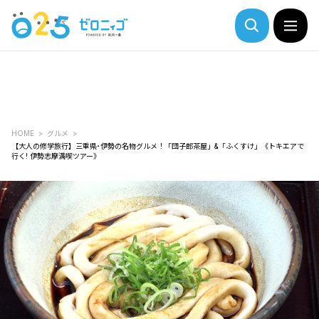
HOME
グルメ
【大人の修学旅行】三重県･伊勢の名物グルメ！「団子郎茶屋」&「ふくすけ」《トキエアで
行く! 伊勢志摩満喫ツアー》