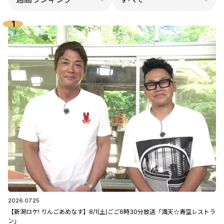
2026.07.25
【新潟ロケ! りんごあめなす】8/1(土)ごご6時30分放送「満天☆青空レストラ
ン」