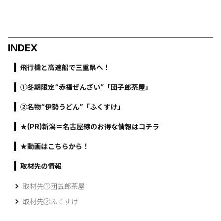
INDEX
飛行機と高速船で三重県へ！
①冬期限定“赤福ぜんざい”「団子郎茶屋」
②名物“伊勢うどん”「ふくすけ」
★(PR)新潟＝名古屋線のお得な情報はコチラ
★動画はこちらから！
取材先の情報
取材先①団五郎茶屋
取材先②ふくすけ