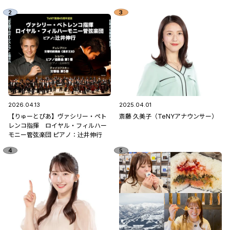
2026.04.13
2025.04.01
【りゅーとぴあ】ヴァシリー・ペト
斎藤 久美子（TeNYアナウンサー）
レンコ指揮 ロイヤル・フィルハー
モニー管弦楽団 ピアノ：辻󠄀井伸行