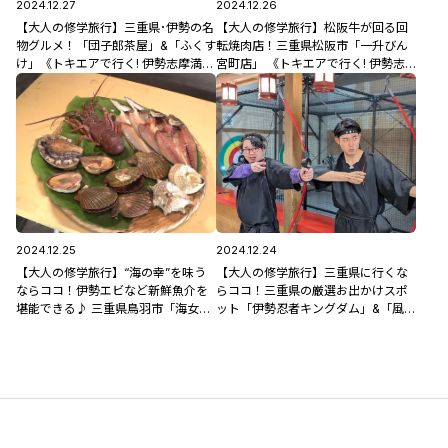
2024.12.27
2024.12.26
【大人の修学旅行】三重県･伊勢の名
【大人の修学旅行】松阪牛が回る回
物グルメ！「団子郎茶屋」&「ふくす
転焼肉店！三重県松阪市「一升びん
け」《トキエアで行く! 伊勢志摩満喫
宮町店」 《トキエアで行く! 伊勢志
ツアー》
摩満喫ツアー》
2024.12.25
2024.12.24
【大人の修学旅行】“海の幸”を味う
【大人の修学旅行】三重県に行くな
ならココ！伊勢エビなど新鮮魚介を
らココ！三重県の厳選お出かけスポ
堪能できる♪ 三重県鳥羽市「海女小
ット「伊勢忍者キングダム」&「風待
屋はちまんかまど」 《トキエアで行
ちの湯 福寿荘」 《トキエアで行く!
く! 伊勢志摩満喫ツアー》
伊勢志摩満喫ツアー》