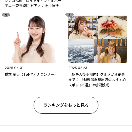
レンコ指揮 ロイヤル・フィルハー
モニー管弦楽団 ピアノ：辻󠄀井伸行
2025.04.01
2025.02.23
橋本 華歩（TeNYアナウンサー）
【駅チカ徒歩圏内】グルメから絶景
まで♪ 『越後湯沢駅周辺のおすすめ
スポット5選』 #新潟観光
ランキングをもっと見る