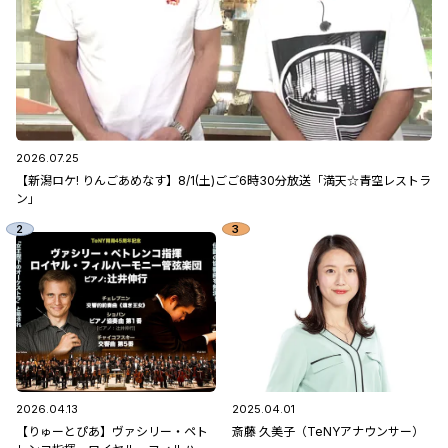
2026.07.25
【新潟ロケ! りんごあめなす】8/1(土)ごご6時30分放送「満天☆青空レストラ
ン」
2026.04.13
2025.04.01
【りゅーとぴあ】ヴァシリー・ペト
斎藤 久美子（TeNYアナウンサー）