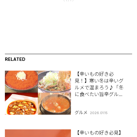
〈 1 / 1 〉
RELATED
【辛いもの好き必
見！】寒い冬は辛いグ
ルメで温まろう♪「冬
に食べたい旨辛グルメ4
選」
グルメ
2026.01.15
【辛いもの好き必見】