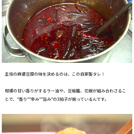
主役の麻婆豆腐の味を決めるのは、この自家製タレ！
柑橘の甘い香りがするラー油や、豆板醬、花椒が組み合わさるこ
とで、“香り”“辛み”“旨み”の3拍子が揃っているんです。