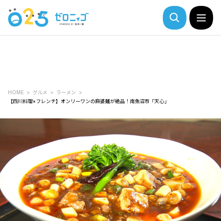
HOME
グルメ
ラーメン
【四川料理×フレンチ】オンリーワンの麻婆麺が絶品！南魚沼市「天心」