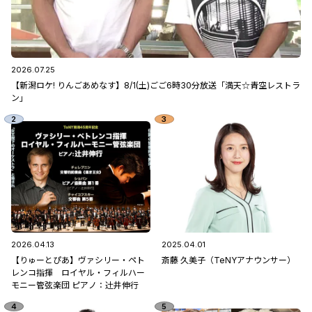
2026.07.25
【新潟ロケ! りんごあめなす】8/1(土)ごご6時30分放送「満天☆青空レストラ
ン」
2026.04.13
2025.04.01
【りゅーとぴあ】ヴァシリー・ペト
斎藤 久美子（TeNYアナウンサー）
レンコ指揮 ロイヤル・フィルハー
モニー管弦楽団 ピアノ：辻󠄀井伸行