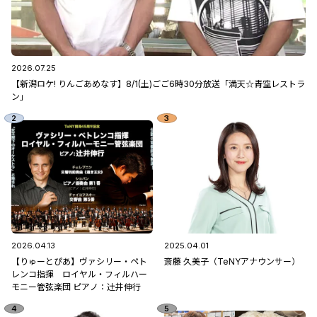
2026.07.25
【新潟ロケ! りんごあめなす】8/1(土)ごご6時30分放送「満天☆青空レストラ
ン」
2026.04.13
2025.04.01
【りゅーとぴあ】ヴァシリー・ペト
斎藤 久美子（TeNYアナウンサー）
レンコ指揮 ロイヤル・フィルハー
モニー管弦楽団 ピアノ：辻󠄀井伸行