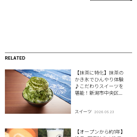
RELATED
【抹茶に特化】抹茶の
かき氷でひんやり体験
♪こだわりスイーツを
堪能！新潟市中央区
「抹茶カフェ 凛」【新
潟のひんやりスポッ
スイーツ
2026.05.23
ト・グルメ特集2026】
【オープンから約1年】