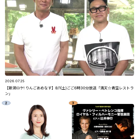
2026.07.25
【新潟ロケ! りんごあめなす】8/1(土)ごご6時30分放送「満天☆青空レストラ
ン」