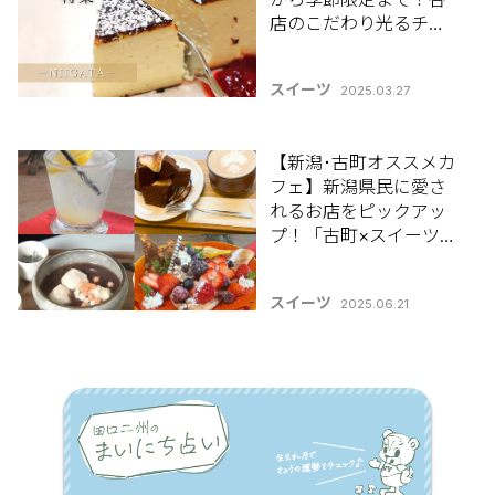
店のこだわり光るチー
ズケーキ大集合♪
スイーツ
2025.03.27
【新潟･古町オススメカ
フェ】新潟県民に愛さ
れるお店をピックアッ
プ！「古町×スイーツま
とめ3選」
スイーツ
2025.06.21