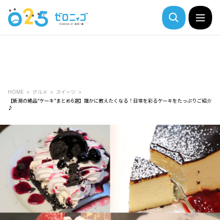
HOME
グルメ
スイーツ
【新潟の絶品“ケーキ”まとめ6選】誰かに教えたくなる！日常を彩るケーキをたっぷりご紹介
♪