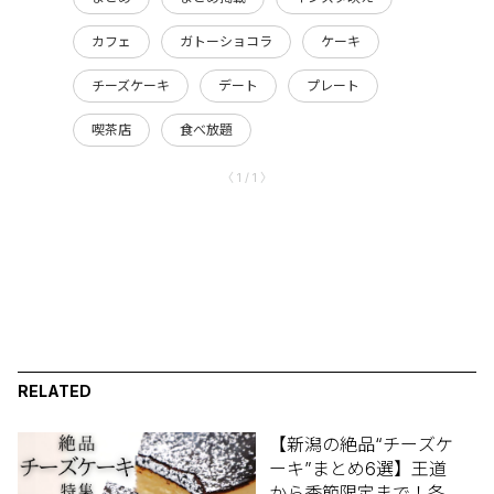
カフェ
ガトーショコラ
ケーキ
チーズケーキ
デート
プレート
喫茶店
食べ放題
〈 1 / 1 〉
RELATED
【新潟の絶品“チーズケ
ーキ”まとめ6選】王道
から季節限定まで！各