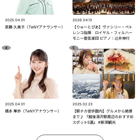
2025.04.01
2026.04.13
斎藤 久美子（TeNYアナウンサー）
【りゅーとぴあ】ヴァシリー・ペト
レンコ指揮 ロイヤル・フィルハー
モニー管弦楽団 ピアノ：辻󠄀井伸行
2025.04.01
2025.02.23
橋本 華歩（TeNYアナウンサー）
【駅チカ徒歩圏内】グルメから絶景
まで♪ 『越後湯沢駅周辺のおすすめ
スポット5選』 #新潟観光