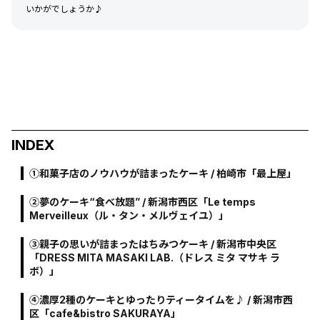
いかがでしょうか♪
INDEX
①和菓子店のノウハウが詰まったケーキ / 柏崎市「最上屋」
②夢のケーキ“食べ放題” / 新潟市西区「Le temps
Merveilleux（ル・タン・メルヴェイユ）」
③親子の思いが詰まったはちみつケーキ / 新潟市中央区
「DRESS MITA MASAKI LAB.（ドレス ミタ マサキ ラ
ボ）」
④濃厚2種のケーキとゆったりティータイムを♪ / 新潟市西
区「cafe&bistro SAKURAYA」