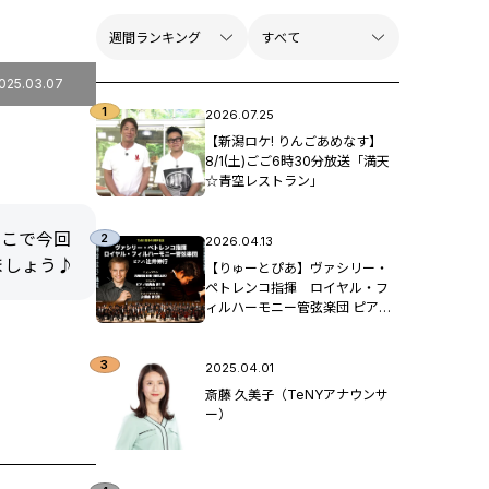
025.03.07
2026.07.25
【新潟ロケ! りんごあめなす】
8/1(土)ごご6時30分放送「満天
☆青空レストラン」
そこで今回
2026.04.13
ましょう♪
【りゅーとぴあ】ヴァシリー・
ペトレンコ指揮 ロイヤル・フ
ィルハーモニー管弦楽団 ピア
ノ：辻󠄀井伸行
2025.04.01
斎藤 久美子（TeNYアナウンサ
ー）