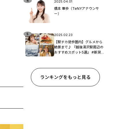
2025.04.01
橋本 華歩（TeNYアナウンサ
ー）
2025.02.23
【駅チカ徒歩圏内】グルメから
絶景まで♪ 『越後湯沢駅周辺の
おすすめスポット5選』 #新潟観
光
ランキングをもっと見る