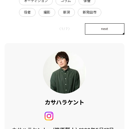
オーディション
コラム
俳優
役者
撮影
新潟
新発田市
〈 1 / 7 〉
next
カサハラケント