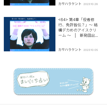
の 【コラムって何書け
カサハラケント
2023.10.26
ばいいんですか？】
<64> 第4章「役者修
行、免許皆伝？」～ 結
構デカめのアイスクリ
ーム ～ | 新発田出身
カサハラケントの 【コ
ラムって何書けばいい
カサハラケント
2023.10.05
んですか？】