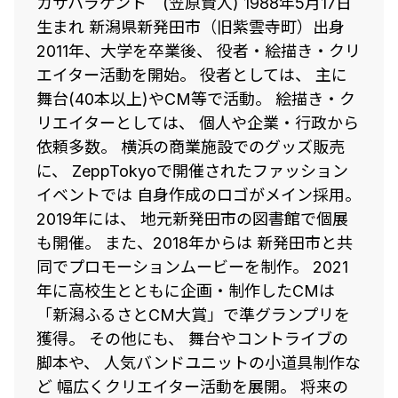
カサハラケント (笠原賢人) 1988年5月17日
生まれ 新潟県新発田市（旧紫雲寺町）出身
2011年、大学を卒業後、 役者・絵描き・クリ
エイター活動を開始。 役者としては、 主に
舞台(40本以上)やCM等で活動。 絵描き・ク
リエイターとしては、 個人や企業・行政から
依頼多数。 横浜の商業施設でのグッズ販売
に、 ZeppTokyoで開催されたファッション
イベントでは 自身作成のロゴがメイン採用。
2019年には、 地元新発田市の図書館で個展
も開催。 また、2018年からは 新発田市と共
同でプロモーションムービーを制作。 2021
年に高校生とともに企画・制作したCMは
「新潟ふるさとCM大賞」で準グランプリを
獲得。 その他にも、 舞台やコントライブの
脚本や、 人気バンドユニットの小道具制作な
ど 幅広くクリエイター活動を展開。 将来の