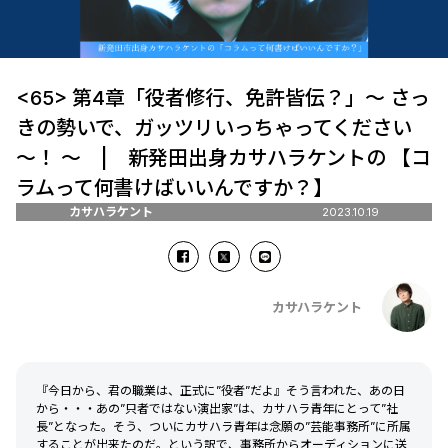
<65> 第4章「役者修行、免許皆伝？」～ さっ
きの勢いで、ガッツリいっちゃってください
～！ ～ | 新発田出身カサハラケントの 【コ
ラムって何書けばいいんですか？】
カサハラケント
2023.10.19
カサハラケント
『今日から、君の職業は、正式に”役者”だよ』そう言われた、あの日
から・・・あの”只者ではない演出家”は、カサハラ青年にとって”社
長”となった。そう、ついにカサハラ青年は念願の”芸能事務所”に所属
することが出来たのだ。という訳で、事務所からオーディションに送