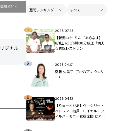
2025.05.14
2026.07.25
【新潟ロケ! りんごあめなす】
8/1(土)ごご6時30分放送「満天
オリジナル
☆青空レストラン」
2025.04.01
斎藤 久美子（TeNYアナウンサ
ー）
2026.04.13
【りゅーとぴあ】ヴァシリー・
ペトレンコ指揮 ロイヤル・フ
ィルハーモニー管弦楽団 ピア
ノ：辻󠄀井伸行