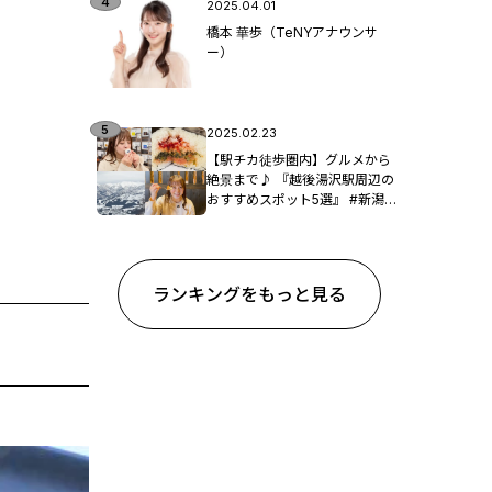
2025.04.01
橋本 華歩（TeNYアナウンサ
ー）
2025.02.23
【駅チカ徒歩圏内】グルメから
絶景まで♪ 『越後湯沢駅周辺の
おすすめスポット5選』 #新潟観
光
ランキングをもっと見る