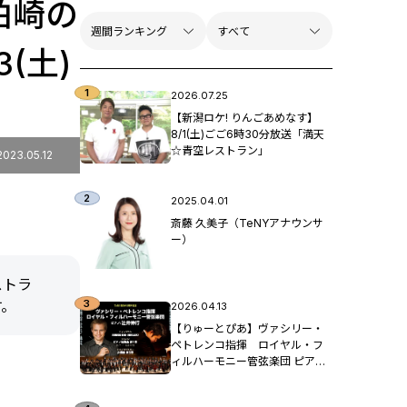
柏崎の
(土)
2026.07.25
【新潟ロケ! りんごあめなす】
8/1(土)ごご6時30分放送「満天
☆青空レストラン」
2023.05.12
2025.04.01
斎藤 久美子（TeNYアナウンサ
ー）
ストラ
す。
2026.04.13
【りゅーとぴあ】ヴァシリー・
ペトレンコ指揮 ロイヤル・フ
ィルハーモニー管弦楽団 ピア
ノ：辻󠄀井伸行