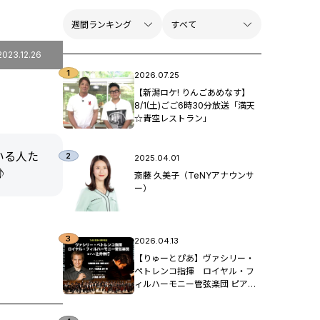
2023.12.26
2026.07.25
【新潟ロケ! りんごあめなす】
8/1(土)ごご6時30分放送「満天
☆青空レストラン」
いる人た
2025.04.01
♪
斎藤 久美子（TeNYアナウンサ
ー）
2026.04.13
【りゅーとぴあ】ヴァシリー・
ペトレンコ指揮 ロイヤル・フ
ィルハーモニー管弦楽団 ピア
ノ：辻󠄀井伸行