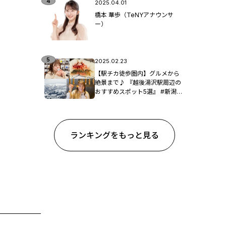
2025.04.01
橋本 華歩（TeNYアナウンサ
ー）
2025.02.23
【駅チカ徒歩圏内】グルメから
絶景まで♪ 『越後湯沢駅周辺の
おすすめスポット5選』 #新潟観
光
ランキングをもっと見る