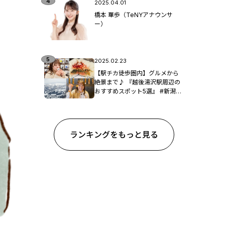
2025.04.01
橋本 華歩（TeNYアナウンサ
ー）
2025.02.23
【駅チカ徒歩圏内】グルメから
絶景まで♪ 『越後湯沢駅周辺の
おすすめスポット5選』 #新潟観
光
ランキングをもっと見る