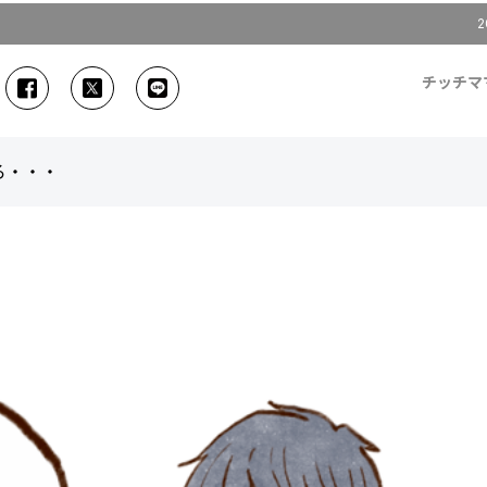
2
チッチマ
ろ・・・