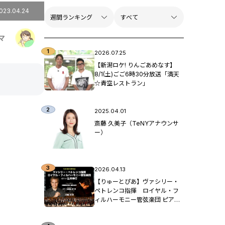
023.04.24
マ
2026.07.25
【新潟ロケ! りんごあめなす】
8/1(土)ごご6時30分放送「満天
☆青空レストラン」
2025.04.01
斎藤 久美子（TeNYアナウンサ
ー）
2026.04.13
【りゅーとぴあ】ヴァシリー・
ペトレンコ指揮 ロイヤル・フ
ィルハーモニー管弦楽団 ピア
ノ：辻󠄀井伸行