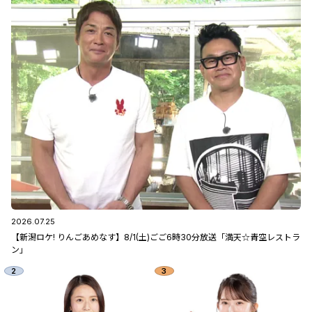
2026.07.25
【新潟ロケ! りんごあめなす】8/1(土)ごご6時30分放送「満天☆青空レストラ
ン」