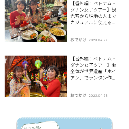
【番外編！ベトナム・
ダナン女子ツアー】観
光客から現地の人まで
カジュアルに使える人
気レストラン「ノンテ
ィホア」で腹ごしら
おでかけ
2023.04.27
え！
【番外編！ベトナム・
ダナン女子ツアー】街
全体が世界遺産「ホイ
アン」でランタン作り
体験♪
おでかけ
2023.04.26