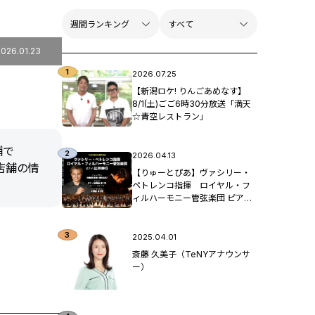
2026.01.23
2026.07.25
【新潟ロケ! りんごあめなす】
8/1(土)ごご6時30分放送「満天
☆青空レストラン」
舗で
2026.04.13
店舗の情
【りゅーとぴあ】ヴァシリー・
ペトレンコ指揮 ロイヤル・フ
ィルハーモニー管弦楽団 ピア
ノ：辻󠄀井伸行
2025.04.01
斎藤 久美子（TeNYアナウンサ
ー）