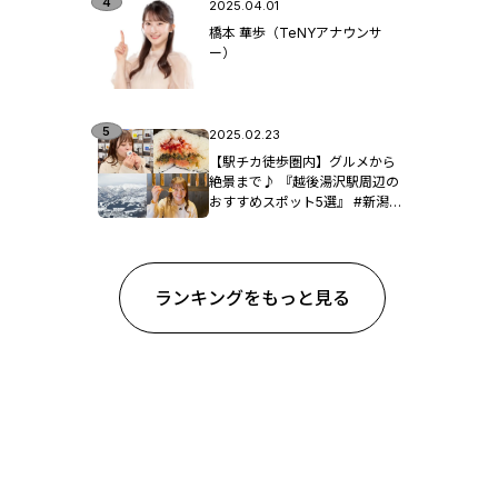
2025.04.01
橋本 華歩（TeNYアナウンサ
ー）
2025.02.23
【駅チカ徒歩圏内】グルメから
絶景まで♪ 『越後湯沢駅周辺の
おすすめスポット5選』 #新潟観
光
ランキングをもっと見る