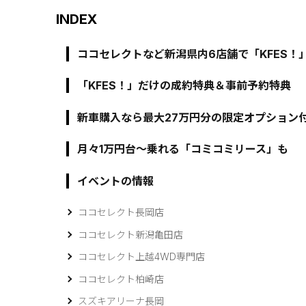
INDEX
ココセレクトなど新潟県内6店舗で「KFES！
「KFES！」だけの成約特典＆事前予約特典
新車購入なら最大27万円分の限定オプション
月々1万円台～乗れる「コミコミリース」も
イベントの情報
ココセレクト長岡店
ココセレクト新潟亀田店
ココセレクト上越4WD専門店
ココセレクト柏崎店
スズキアリーナ長岡