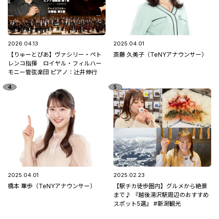
2026.04.13
2025.04.01
【りゅーとぴあ】ヴァシリー・ペト
斎藤 久美子（TeNYアナウンサー）
レンコ指揮 ロイヤル・フィルハー
モニー管弦楽団 ピアノ：辻󠄀井伸行
2025.04.01
2025.02.23
橋本 華歩（TeNYアナウンサー）
【駅チカ徒歩圏内】グルメから絶景
まで♪ 『越後湯沢駅周辺のおすすめ
スポット5選』 #新潟観光