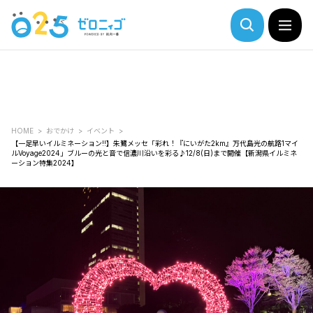
HOME
おでかけ
イベント
【一足早いイルミネーション!!】朱鷺メッセ「彩れ！『にいがた2km』万代島光の航路1マイ
ルVoyage2024」ブルーの光と音で信濃川沿いを彩る♪12/8(日)まで開催【新潟県イルミネ
ーション特集2024】