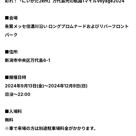
彩れ！「にいがた2km」万代島光の航路1マイルVoyage2024
■会場
朱鷺メッセ信濃川沿い ロングプロムナードおよびリバーフロント
パーク
■住所
新潟市中央区万代島6-1
■開催日時
2024年9月13日(金)～2024年12月8日(日)
日没～22:00
■入場料
無料
※車で来場の方は別途駐車場料金がかかります。