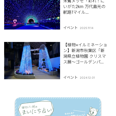
朱鷺メッセ「彩れ！に
いがた2km 万代島光の
航路1マイル
Voyage2025」12/7まで
開催【新潟県イルミネ
イベント
2025.11.14
ーション特集2025-
2026】
【植物×イルミネーショ
ン】新潟市秋葉区「新
潟県立植物園 クリスマ
ス展～ゴールデンパー
ティー～」12/25(水)ま
で開催♪【新潟県イル
イベント
2024.12.01
ミネーション特集
2024-2025】