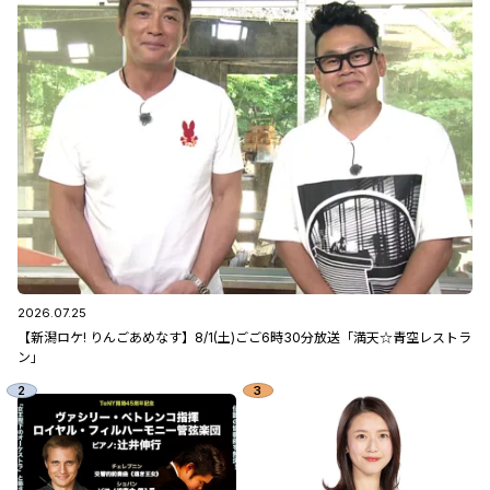
2026.07.25
【新潟ロケ! りんごあめなす】8/1(土)ごご6時30分放送「満天☆青空レストラ
ン」