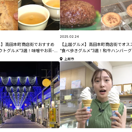
2025.02.24
メ】高田本町商店街でおすすめ
【上越グルメ】高田本町商店街でオス
ウトグルメ”3選！味噌やお茶･お
“食べ歩きグルメ”3選！和牛ハンバー
《後編》
団子･せんべいなどを堪能♪ 《前編》
上越市