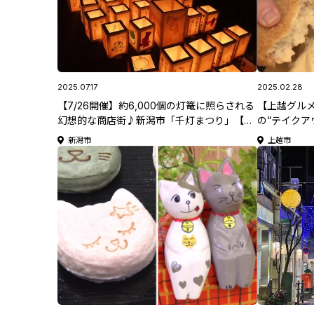
2025.07.17
2025.02.28
【7/26開催】約6,000個の灯篭に照らされる
【上越グル
幻想的な商店街♪新潟市「千灯まつり」【夏
の“テイクア
のおでかけ特集2025】
惣菜など！ 
新潟市
上越市