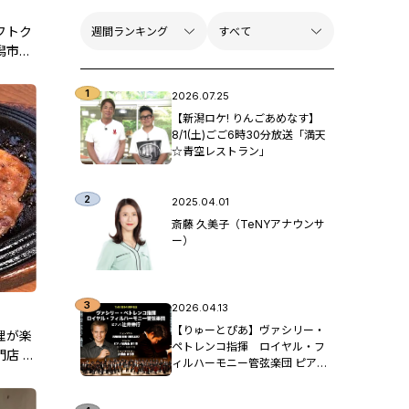
フトク
潟市中
2026.07.25
【新潟ロケ! りんごあめなす】
8/1(土)ごご6時30分放送「満天
☆青空レストラン」
2025.04.01
斎藤 久美子（TeNYアナウンサ
ー）
2026.04.13
【りゅーとぴあ】ヴァシリー・
理が楽
ペトレンコ指揮 ロイヤル・フ
店 は
ィルハーモニー管弦楽団 ピア
ノ：辻󠄀井伸行