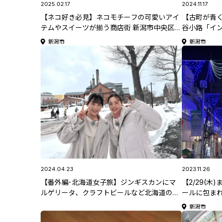
2025.02.17
2024.11.17
【ネコ好き必見】ネコモチーフの可愛いアイ
【古町が青く
テムやスイーツが揃う商店街 新潟市中央区
谷小路「イン
「ひとつぼし雑貨店」/「Ruruck Kitchen」
で開催【新潟
新潟市
新潟市
【オジ旅】
2025】
2024.04.23
2023.11.26
【番外編･北海道女子旅】ジンギスカンにマ
【2/29(
ルゲリータ、クラフトビールなど北海道の絶
ールに包まれ
品グルメ5選♪ #北海道満喫旅
9番町・柾谷
新潟市
ー」【新潟県