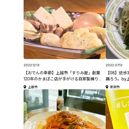
2022.12.13
2022.07.13
【おでんの季節】上越市「すりみ屋」創業
【08】徒歩
120年のかまぼこ店が手がける自家製練り物
踊ろう。by
おでんを味わおう
上越市
新潟市