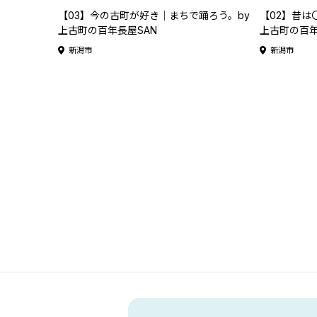
【03】今の古町が好き｜まちで踊ろう。by
【02】昔は
上古町の百年長屋SAN
上古町の百年
新潟市
新潟市