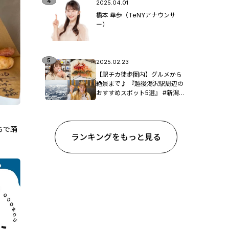
2025.04.01
橋本 華歩（TeNYアナウンサ
ー）
2025.02.23
【駅チカ徒歩圏内】グルメから
絶景まで♪ 『越後湯沢駅周辺の
おすすめスポット5選』 #新潟観
光
ちで踊
ランキングをもっと見る