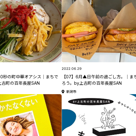
2022.06.29
30秒の町中華オアシス｜まちで
【07】6月▲日午前の過ごし方。｜ま
上古町の百年長屋SAN
ろう。by上古町の百年長屋SAN
新潟市