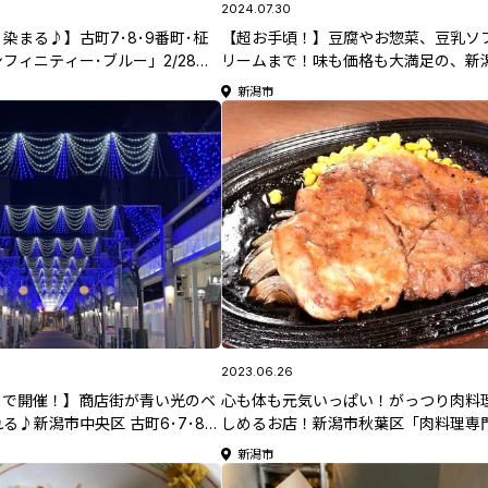
2024.07.30
染まる♪】古町7･8･9番町･柾
【超お手頃！】豆腐やお惣菜、豆乳ソ
フィニティー･ブルー」2/28ま
リームまで！味も価格も大満足の、新
県イルミネーション特集2024-
央区「小森豆腐店」
新潟市
2023.06.26
木)まで開催！】商店街が青い光のベ
心も体も元気いっぱい！がっつり肉料
る♪新潟市中央区 古町6･7･8･
しめるお店！新潟市秋葉区「肉料理専門
小路 「インフィニティー･ブル
こ岩」
新潟市
イルミネーション特集2023】