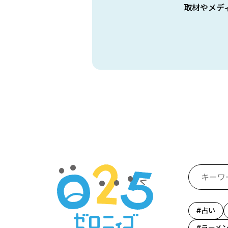
取材やメデ
占い
ラーメ