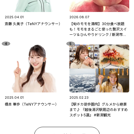
2025.04.01
2026.08.07
斎藤 久美子（TeNYアナウンサー）
【旬のモモを満喫】30分食べ放題
も！モモをまるごと使った贅沢スイ
ーツ＆ひんやりドリンク / 新潟市南
区「フルーツ童夢」
2025.04.01
2025.02.23
橋本 華歩（TeNYアナウンサー）
【駅チカ徒歩圏内】グルメから絶景
まで♪ 『越後湯沢駅周辺のおすすめ
スポット5選』 #新潟観光