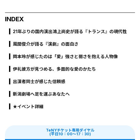
INDEX
21年ぶりの国内演出――鴻上尚史が語る『トランス』の現代性
風間俊介が語る『演劇』の面白さ
岡本玲が感じたのは「愛」――強さと弱さを抱える人物像
伊礼彼方が見つめる、多面的な愛のかたち
出演者同士が感じた信頼感
新潟劇場へ足を運ぶあなたへ
★イベント詳細
TeNYチケット専用ダイヤル
(平日10：00～17：30)