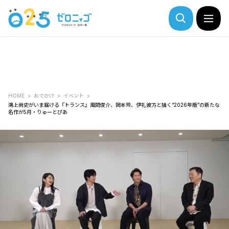
HOME
おでかけ
イベント
鴻上尚史がいま届ける『トランス』――風間俊介、岡本玲、伊礼彼方と描く“2026年版”の新たな
名作が5月・りゅーとぴあ