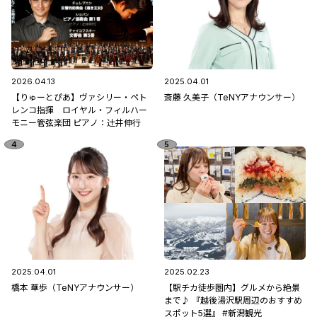
2026.04.13
2025.04.01
【りゅーとぴあ】ヴァシリー・ペト
斎藤 久美子（TeNYアナウンサー）
レンコ指揮 ロイヤル・フィルハー
モニー管弦楽団 ピアノ：辻󠄀井伸行
2025.04.01
2025.02.23
橋本 華歩（TeNYアナウンサー）
【駅チカ徒歩圏内】グルメから絶景
まで♪ 『越後湯沢駅周辺のおすすめ
スポット5選』 #新潟観光