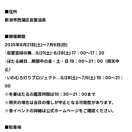
■住所
新潟市西蒲区岩室温泉
■開催期間
2025年6月21日(土)～7月6日(日)
･岩室芸妓の舞…6/21(土)･6/28(土) 17：00～17：20
･ほたる縁日…期間中の金・土・日 19：00～21：00（雨天中
止）
･いわむろ灯りプロジェクト…6/28(土)～7/5(土) 19：00～21：
00
※冬妻ほたるの鑑賞時間は19：30～21：00まで
※雨天の場合は当日の催しが中止となる可能性があります。
※各イベントの詳細は公式ホームページをご確認ください。
■駐車場