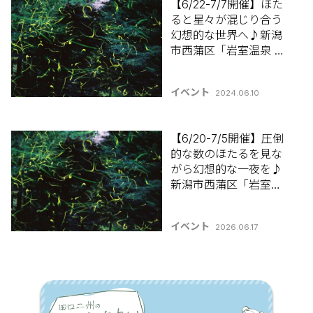
【6/22-7/7開催】ほた
ると星々が混じり合う
幻想的な世界へ♪新潟
市西蒲区「岩室温泉 冬
妻(ひよつま)ほたる祭
り」【新潟県のお祭り･
イベント
2024.06.10
夏祭り特集2024】
【6/20-7/5開催】圧倒
的な数のほたるを見な
がら幻想的な一夜を♪
新潟市西蒲区「岩室温
泉 冬妻(ひよつま)ほた
る祭り」【新潟県の夏
イベント
2026.06.17
祭り特集2026】