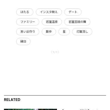
ほたる
インスタ映え
デート
ファミリー
岩室温泉
岩室芸妓の舞
思い出作り
散歩
星
灯籠流し
縁日
〈 1 / 1 〉
RELATED