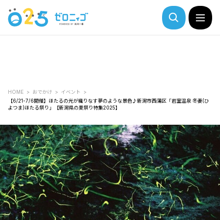
HOME
おでかけ
イベント
【6/21-7/6開催】ほたるの光が織りなす夢のような景色♪新潟市西蒲区「岩室温泉 冬妻(ひ
よつま)ほたる祭り」【新潟県の夏祭り特集2025】