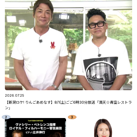
2026.07.25
【新潟ロケ! りんごあめなす】8/1(土)ごご6時30分放送「満天☆青空レストラ
ン」