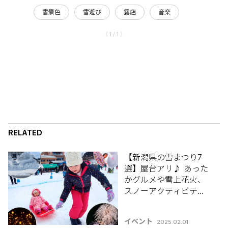
雪景色
雪遊び
露店
音楽
〈 1 / 1 〉
RELATED
【新潟県の雪まつり7
選】屋台アリ♪ あった
かグルメや雪上花火、
スノーアクティビティ
も！【新潟県雪まつり
特集2025】
イベント
2025.02.01