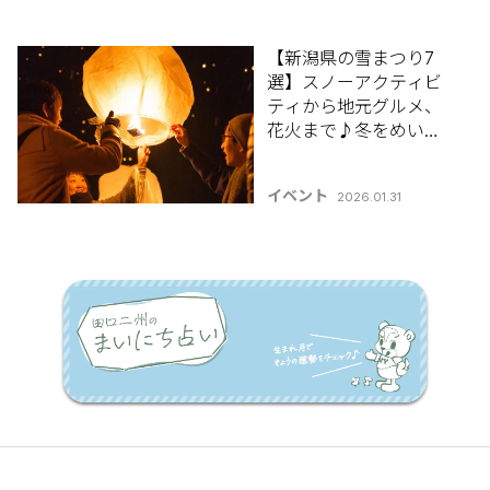
【新潟県の雪まつり7
選】スノーアクティビ
ティから地元グルメ、
花火まで♪冬をめいっ
ぱい満喫しよう！【新
潟県雪まつり特集
イベント
2026.01.31
2026】