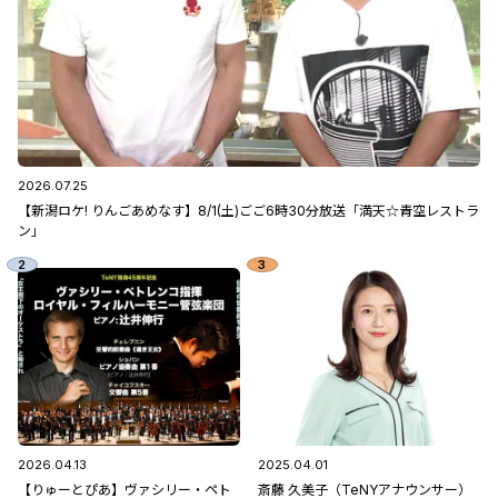
2026.07.25
【新潟ロケ! りんごあめなす】8/1(土)ごご6時30分放送「満天☆青空レストラ
ン」
2026.04.13
2025.04.01
【りゅーとぴあ】ヴァシリー・ペト
斎藤 久美子（TeNYアナウンサー）