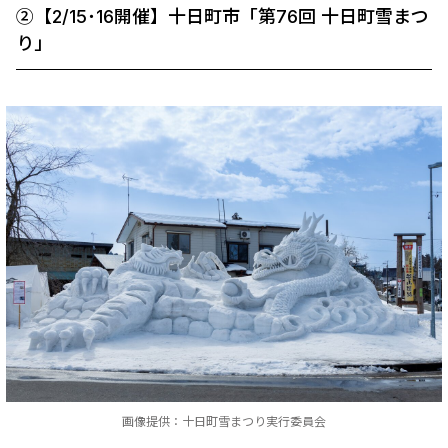
➁【2/15･16開催】十日町市「第76回 十日町雪まつ
り」
画像提供：十日町雪まつり実行委員会