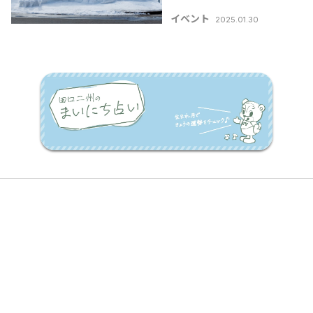
【新潟県雪まつり特集
イベント
2025.01.30
2025】