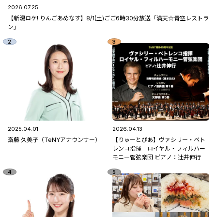
2026.07.25
【新潟ロケ! りんごあめなす】8/1(土)ごご6時30分放送「満天☆青空レストラ
ン」
2025.04.01
2026.04.13
斎藤 久美子（TeNYアナウンサー）
【りゅーとぴあ】ヴァシリー・ペト
レンコ指揮 ロイヤル・フィルハー
モニー管弦楽団 ピアノ：辻󠄀井伸行