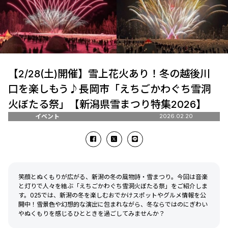
【2/28(土)開催】雪上花火あり！冬の越後川
口を楽しもう♪長岡市「えちごかわぐち雪洞
火ぼたる祭」【新潟県雪まつり特集2026】
イベント
2026.02.20
笑顔とぬくもりが広がる、新潟の冬の風物詩・雪まつり。今回は音楽
と灯りで人々を結ぶ「えちごかわぐち雪洞火ぼたる祭」をご紹介しま
す。025では、新潟の冬を楽しむおでかけスポットやグルメ情報を公
開中！雪景色や幻想的な演出に包まれながら、冬ならではのにぎわい
やぬくもりを感じるひとときを過ごしてみませんか？