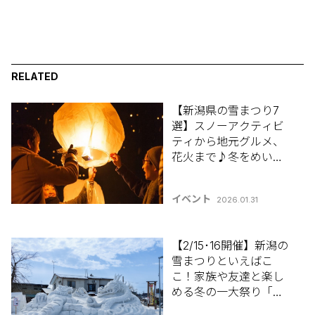
RELATED
【新潟県の雪まつり7
選】スノーアクティビ
ティから地元グルメ、
花火まで♪冬をめいっ
ぱい満喫しよう！【新
潟県雪まつり特集
イベント
2026.01.31
2026】
【2/15･16開催】新潟の
雪まつりといえばこ
こ！家族や友達と楽し
める冬の一大祭り「第
76回 十日町雪まつり」