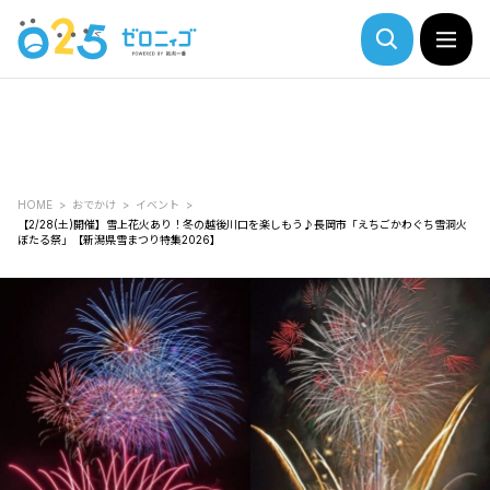
HOME
おでかけ
イベント
【2/28(土)開催】雪上花火あり！冬の越後川口を楽しもう♪長岡市「えちごかわぐち雪洞火
ぼたる祭」【新潟県雪まつり特集2026】