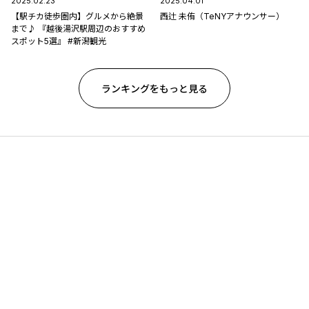
2025.02.23
2025.04.01
【駅チカ徒歩圏内】グルメから絶景
西辻 未侑（TeNYアナウンサー）
まで♪ 『越後湯沢駅周辺のおすすめ
スポット5選』 #新潟観光
ランキングをもっと見る