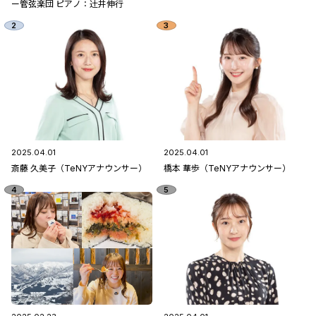
ー管弦楽団 ピアノ：辻󠄀井伸行
2025.04.01
2025.04.01
斎藤 久美子（TeNYアナウンサー）
橋本 華歩（TeNYアナウンサー）