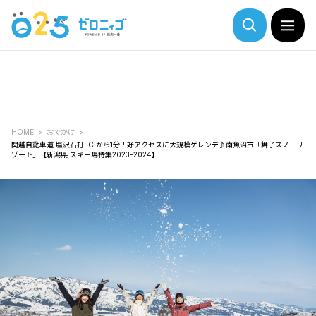
HOME
おでかけ
関越自動車道 塩沢石打 IC から1分！好アクセスに大規模ゲレンデ♪南魚沼市「舞子スノーリ
ゾート」【新潟県 スキー場特集2023-2024】