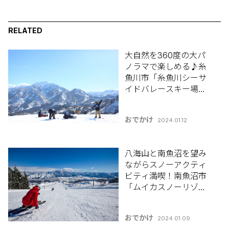
RELATED
大自然を360度の大パ
ノラマで楽しめる♪糸
魚川市「糸魚川シーサ
イドバレースキー場」
【新潟県 スキー場特集
2023-2024】
おでかけ
2024.01.12
八海山と南魚沼を望み
ながらスノーアクティ
ビティ満喫！南魚沼市
「ムイカスノーリゾー
ト」【新潟県 スキー場
特集2023-2024】
おでかけ
2024.01.09