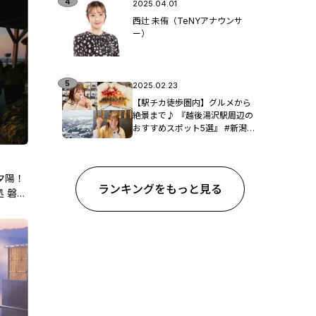
2025.04.01
西辻 未侑（TeNYアナウンサ
ー）
2025.02.23
【駅チカ徒歩圏内】グルメから
絶景まで♪ 『越後湯沢駅周辺の
おすすめスポット5選』 #新潟観
光
夕陽！
ランキングをもっと見る
 磐