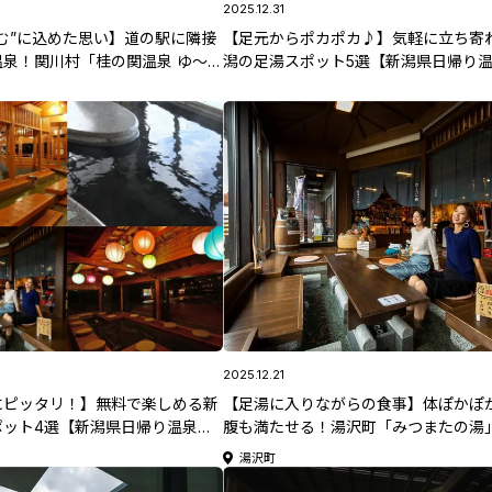
2025.12.31
む”に込めた思い】道の駅に隣接
【足元からポカポカ♪】気軽に立ち寄
泉！関川村「桂の関温泉 ゆ～
潟の足湯スポット5選【新潟県日帰り
県日帰り温泉特集】
集】
2025.12.21
にピッタリ！】無料で楽しめる新
【足湯に入りながらの食事】体ぽかぽ
ポット4選【新潟県日帰り温泉特
腹も満たせる！湯沢町「みつまたの湯
潟県日帰り温泉特集】
湯沢町