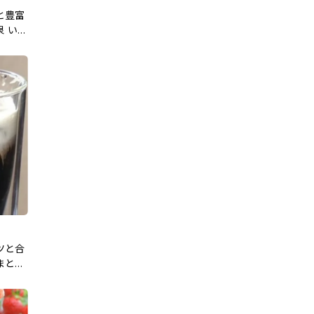
と豊富
 いい
ツと合
まとめ