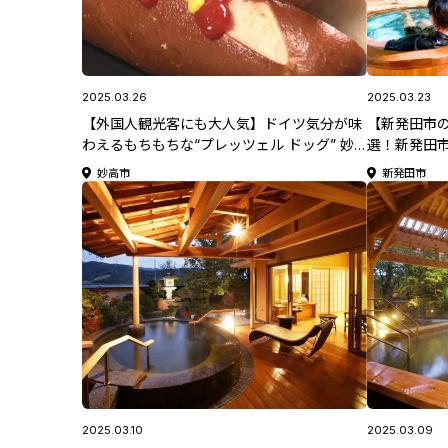
2025.03.26
2025.03.23
【外国人観光客にも大人気】ドイツ気分が味
【新発田市
わえるもちもちな“プレッツェル ドッグ” 妙
選！新発田
高市「KRONE (クローネ)」
妙高市
新発田市
2025.03.10
2025.03.09