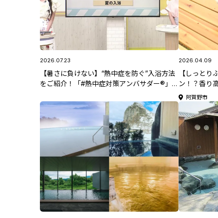
2026.07.23
2026.04.09
【暑さに負けない】“熱中症を防ぐ”入浴方法
【しっとり
をご紹介！「#熱中症対策アンバサダー®」
ン！？香り
TeNY松本アナが解説
「出湯温泉
阿賀野市