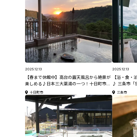
2025.12.13
2025.12.13
【春まで休館中】高台の露天風呂から絶景が
【浴・食・
楽しめる♪日本三大薬湯の一つ！十日町市
♪ 三条市「Sno
「ナステビュウ湯の山」【新潟県日帰り温泉
HEADQUA
十日町市
三条市
特集】
集】