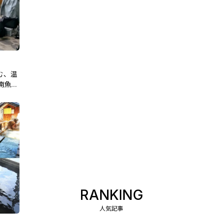
む、温
南魚沼
RANKING
人気記事