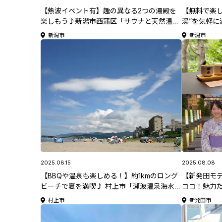
【熱波イベント有】趣の異なる2つの湯殿を
【無料で楽
楽しもう♪新潟市西蒲区「サウナと天然温泉
湯”を気軽
じょんのび館」【新潟県日帰り温泉特集】
や」【新潟
新潟市
新潟市
2025.08.15
2025.08.08
【BBQや温泉も楽しめる！】約1kmのロング
【新発田モ
ビーチで夏を満喫♪ 村上市「瀬波温泉海水浴
ココ！魅力た
場」【夏のおでかけ特集2025】
新潟観光
村上市
新発田市