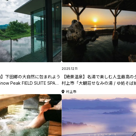
2025.12.11
泊】下田郷の大自然に包まれよう
【絶景温泉】名湯で楽しむ人生最高の
w Peak FIELD SUITE SPA
村上市「大観荘せなみの湯 / ゆ処そば処
RTERS」【新潟県日帰り温泉特
舟」【新潟県日帰り温泉特集】
村上市