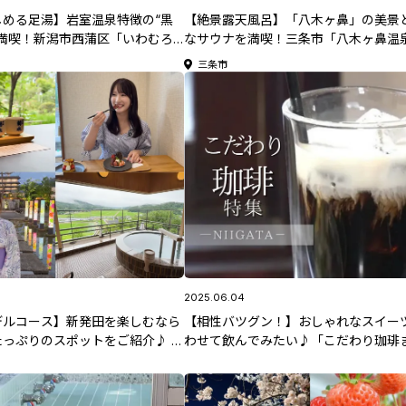
しめる足湯】岩室温泉特徴の“黒
【絶景露天風呂】「八木ヶ鼻」の美景
に満喫！新潟市西蒲区「いわむろ
なサウナを満喫！三条市「八木ヶ鼻温泉
県日帰り温泉特集】
湯らてい」【新潟県日帰り温泉特集】
三条市
2025.06.04
デルコース】新発田を楽しむなら
【相性バツグン！】おしゃれなスイー
っぷりのスポットをご紹介♪ #
わせて飲んでみたい♪「こだわり珈琲
3選」