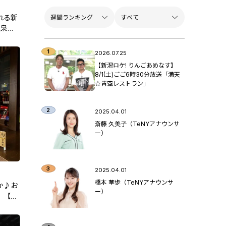
れる新
温泉特
2026.07.25
【新潟ロケ! りんごあめなす】
8/1(土)ごご6時30分放送「満天
☆青空レストラン」
2025.04.01
斎藤 久美子（TeNYアナウンサ
ー）
2025.04.01
橋本 華歩（TeNYアナウンサ
か♪お
ー）
」【新