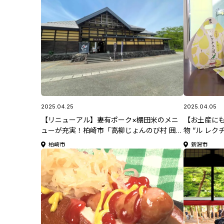
2025.04.25
2025.04.05
【リニューアル】妻有ポーク×棚田米のメニ
【お土産に
ューが充実！柏崎市「高柳じょんのび村 囲炉
物 “ル レ
裏ダイニング銀兵衛」
ム♪新潟市
柏崎市
新潟市