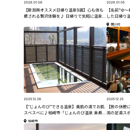
2026.01.06
2026.01.05
【新潟県オススメ日帰り温泉9選】心も体も
【名前“ゆ～
癒される贅沢体験を♪ 日帰りで気軽に温泉を
した日帰り温
楽しもう！【新潟県日帰り温泉特集】
む」【新潟
関川村
2025.12.28
2025.12.25
【“じょんのび”できる温泉】美肌の湯でお肌
【旅の休憩
スベスベに♪柏崎市「じょんのび温泉 楽寿の
潟の足湯ス
湯」【新潟県日帰り温泉特集】
集】
柏崎市