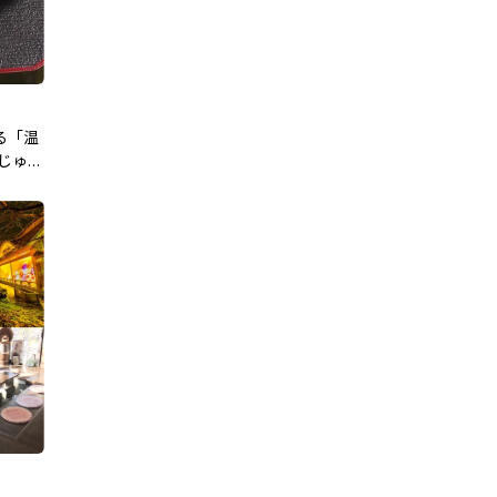
る「温
じゅど