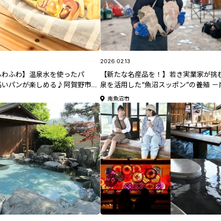
2026.02.13
ふわふわ】温泉水を使ったパ
【新たな名産品を！】若き実業家が挑
高いパンが楽しめる♪阿賀野市
泉を活用した“魚沼スッポン”の養殖 －
パン工房」
市「魚沼スッポン」
南魚沼市