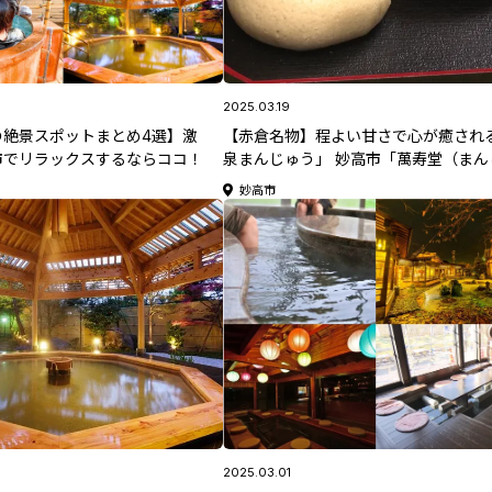
2025.03.19
の絶景スポットまとめ4選】激
【赤倉名物】程よい甘さで心が癒され
市でリラックスするならココ！
泉まんじゅう」 妙高市「萬寿堂（まん
う）」
妙高市
2025.03.01