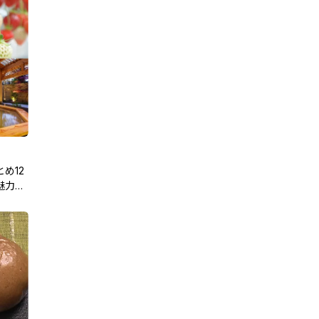
め12
魅力を