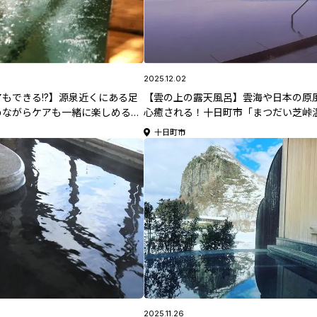
2025.12.02
もできる!?】源泉近くにある足
【雲の上の露天風呂】雲海や日本の原
めながらケアも一緒に楽しめる♪
心癒される！十日町市「まつだい芝峠温
杉温泉 薬師の足湯」【新潟県日
海」【新潟県日帰り温泉特集】
十日町市
集】
2025.11.26