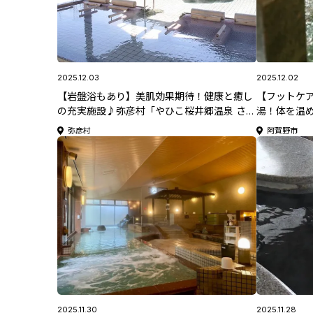
2025.12.03
2025.12.02
【岩盤浴もあり】美肌効果期待！健康と癒し
【フットケア
の充実施設♪弥彦村「やひこ桜井郷温泉 さく
湯！体を温
らの湯」【新潟県日帰り温泉特集】
阿賀野市「村
弥彦村
阿賀野市
帰り温泉特
2025.11.30
2025.11.28