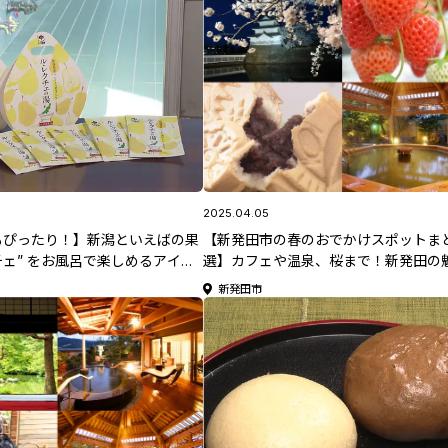
2025.04.05
もぴったり！】新潟といえばの果
【新発田市の春のおでかけスポットまと
クチェ” をお風呂で楽しめるアイテ
選】カフェや温泉、桜まで！新発田の
中央区「朝日湯」
大集結！【2025年上半期版】
新発田市