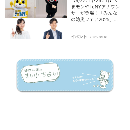
【9/27(土)･28(日)】く
まモンやTeNYアナウン
サーが登場！「みんな
の防災フェア2025」ハ
イブ長岡で今年も開
催！注目ステージをご
イベント
2025.09.16
紹介♪