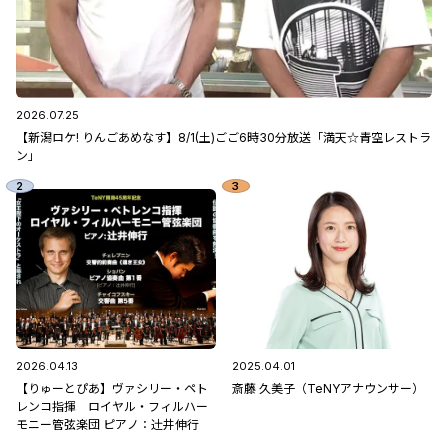
2026.07.25
【新潟ロケ! りんごあめなす】8/1(土)ごご6時30分放送「満天☆青空レストラ
ン」
2026.04.13
2025.04.01
【りゅーとぴあ】ヴァシリー・ペト
斎藤 久美子（TeNYアナウンサー）
レンコ指揮 ロイヤル・フィルハー
モニー管弦楽団 ピアノ：辻󠄀井伸行