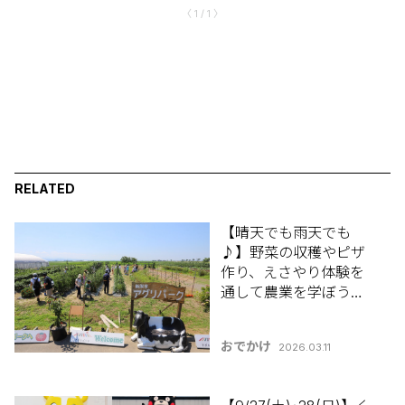
〈 1 / 1 〉
RELATED
【晴天でも雨天でも
♪】野菜の収穫やピザ
作り、えさやり体験を
通して農業を学ぼう！
新潟市南区「新潟市ア
グリパーク」【新潟県
おでかけ
2026.03.11
のこどもが楽しめる遊
び場・おでかけスポッ
ト特集】