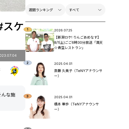
#スケ
2026.07.25
【新潟ロケ! りんごあめなす】
8/1(土)ごご6時30分放送「満天
☆青空レストラン」
023.07.04
2025.04.01
た
斎藤 久美子（TeNYアナウンサ
ー）
そんな施
2025.04.01
橋本 華歩（TeNYアナウンサ
ー）