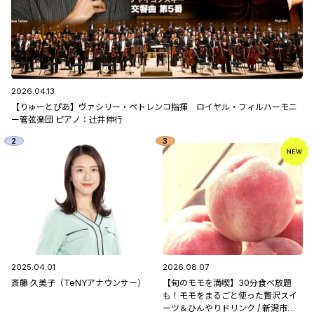
2026.04.13
【りゅーとぴあ】ヴァシリー・ペトレンコ指揮 ロイヤル・フィルハーモニ
ー管弦楽団 ピアノ：辻󠄀井伸行
2025.04.01
2026.08.07
斎藤 久美子（TeNYアナウンサー）
【旬のモモを満喫】30分食べ放題
も！モモをまるごと使った贅沢スイ
ーツ＆ひんやりドリンク / 新潟市南