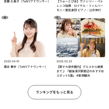
斎藤 久美子（TeNYアナウンサー）
【りゅーとぴあ】ヴァシリー・ペト
レンコ指揮 ロイヤル・フィルハー
モニー管弦楽団 ピアノ：辻󠄀井伸行
2025.04.01
2025.02.23
橋本 華歩（TeNYアナウンサー）
【駅チカ徒歩圏内】グルメから絶景
まで♪ 『越後湯沢駅周辺のおすすめ
スポット5選』 #新潟観光
ランキングをもっと見る