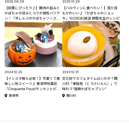
2026.06.09
2025.10.29
【初夏にぴったり♪】豚肉の旨みと
【ハロウィンに食べたい！】見た目
かぼちゃの甘みとコクが相性バツグ
もかわいい♪「かぼちゃのニョッ
ン！「冷しゃぶのかぼちゃソース」
キ」10/29(水)放送 野股先生のレシピ
6/9(火)放送 中島先生のレシピ
2024.10.25
2023.10.31
【インスタ映え必至！】可愛くて美
文化財でカフェタイムはいかが？関
味しい秋スイーツ♪ 新潟市秋葉区
川村「東桂苑（とうけいえん）」で
「Cinquante Pur,e(サンカントピュ
味わう“復興かぼちゃプリン”
ール)」
新潟市
関川村