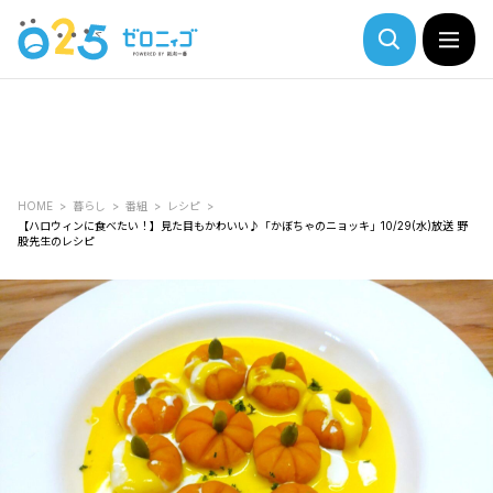
HOME
暮らし
番組
レシピ
【ハロウィンに食べたい！】見た目もかわいい♪「かぼちゃのニョッキ」10/29(水)放送 野
股先生のレシピ