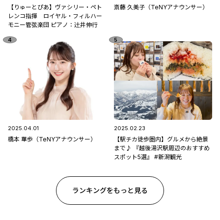
【りゅーとぴあ】ヴァシリー・ペト
斎藤 久美子（TeNYアナウンサー）
レンコ指揮 ロイヤル・フィルハー
モニー管弦楽団 ピアノ：辻󠄀井伸行
2025.04.01
2025.02.23
橋本 華歩（TeNYアナウンサー）
【駅チカ徒歩圏内】グルメから絶景
まで♪ 『越後湯沢駅周辺のおすすめ
スポット5選』 #新潟観光
ランキングをもっと見る