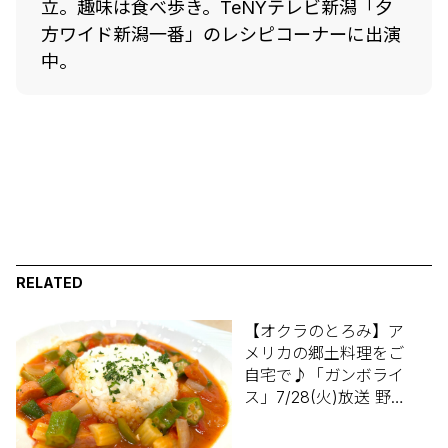
立。趣味は食べ歩き。TeNYテレビ新潟「夕
方ワイド新潟一番」のレシピコーナーに出演
中。
RELATED
【オクラのとろみ】ア
メリカの郷土料理をご
自宅で♪「ガンボライ
ス」7/28(火)放送 野股
先生のレシピ