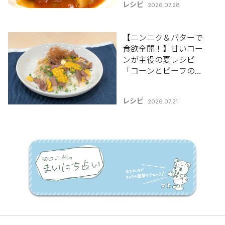
レシピ
2026.07.28
【ニンニク＆バターで
食欲全開！】甘いコー
ンが主役の夏レシピ
「コーンとビーフのガ
ーリックバターライ
ス」7/21(火)放送 野股
レシピ
2026.07.21
先生のレシピ