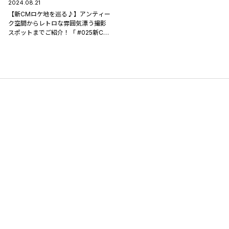
2024.08.21
【新CMロケ地を巡る♪】アンティー
ク空間からレトロな雰囲気漂う撮影
スポットまでご紹介！「 #025新CM
ロケ地まとめ 」