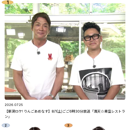
2026.07.25
【新潟ロケ! りんごあめなす】8/1(土)ごご6時30分放送「満天☆青空レストラ
ン」