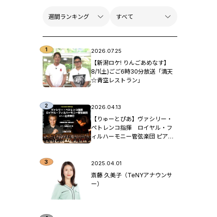
2026.07.25
【新潟ロケ! りんごあめなす】
8/1(土)ごご6時30分放送「満天
☆青空レストラン」
2026.04.13
【りゅーとぴあ】ヴァシリー・
ペトレンコ指揮 ロイヤル・フ
ィルハーモニー管弦楽団 ピア
ノ：辻󠄀井伸行
2025.04.01
斎藤 久美子（TeNYアナウンサ
ー）