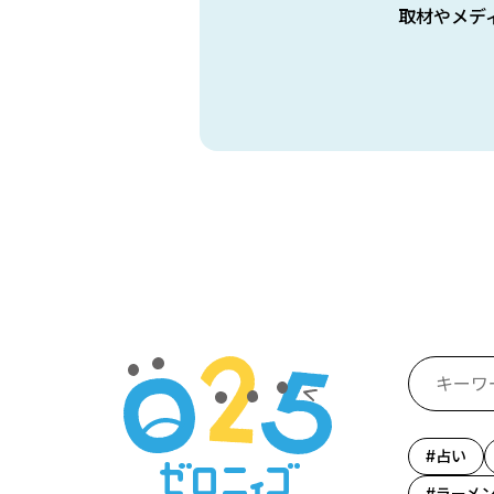
取材やメデ
占い
ラーメ