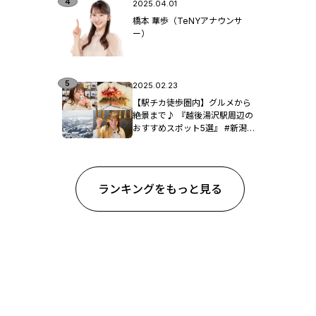
2025.04.01
橋本 華歩（TeNYアナウンサ
ー）
2025.02.23
【駅チカ徒歩圏内】グルメから
絶景まで♪ 『越後湯沢駅周辺の
おすすめスポット5選』 #新潟観
光
ランキングをもっと見る