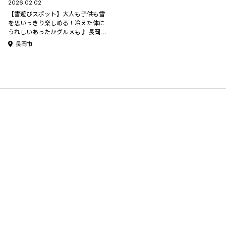
2026.02.02
【雪遊びスポット】大人も子供も雪
を思いっきり楽しめる！冷えた体に
うれしいあったかグルメも♪ 長岡市
「国営越後丘陵公園」
長岡市