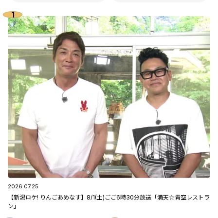
2026.07.25
【新潟ロケ! りんごあめなす】8/1(土)ごご6時30分放送「満天☆青空レストラ
ン」