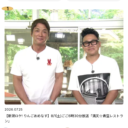
2026.07.25
【新潟ロケ! りんごあめなす】8/1(土)ごご6時30分放送「満天☆青空レストラ
ン」