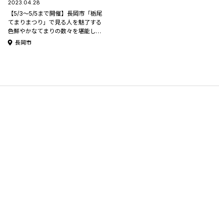
2023.04.28
【5/3～5/5まで開催】長岡市「栃尾
てまりまつり」で見る人を魅了する
色鮮やかなてまりの数々を堪能しよ
う♪
長岡市